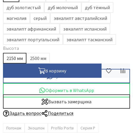
дуб золотистый
дуб молочный
дуб тёмный
магнолия
серый
эвкалипт австралийский
эвкалипт африканский
эвкалипт испанский
эвкалипт португальский
эвкалипт тасманский
Высота
2150 мм
2500 мм
В корзину
Купить в 1 клик
Оформить в WhatsApp
Вызвать замерщика
Задать вопрос
Поделиться
Погонаж
Экошпон
Profilo Porte
Серия P