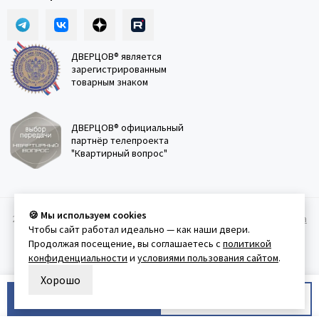
ДВЕРЦОВ® является
зарегистрированным
товарным знаком
ДВЕРЦОВ® официальный
партнёр телепроекта
"Квартирный вопрос"
🍪 Мы используем cookies
2011-2026 © Дверцов.
Карта сайта
Публичная оферта
Политика
Чтобы сайт работал идеально — как наши двери.
конфеденциальности
Условия использования сайта
Продолжая посещение, вы соглашаетесь с
политикой
конфиденциальности
и
условиями пользования сайтом
.
Хорошо
В корзину
Купить в 1 клик