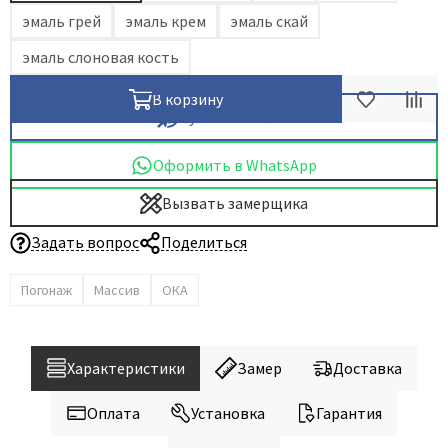
эмаль грей
эмаль крем
эмаль скай
эмаль слоновая кость
В корзину
Купить в 1 клик
Оформить в WhatsApp
Вызвать замерщика
Задать вопрос
Поделиться
Погонаж
Массив
ОКА
Характеристики
Замер
Доставка
Оплата
Установка
Гарантия