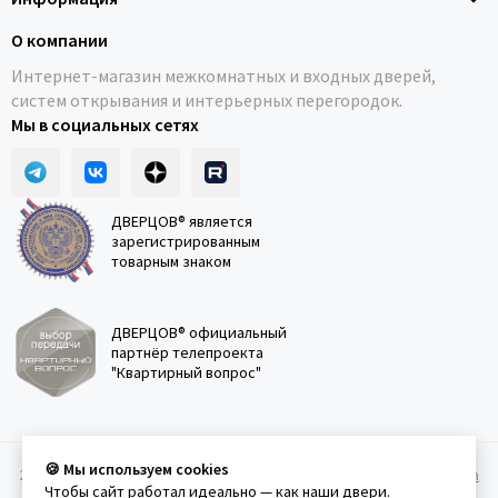
О компании
Интернет-магазин межкомнатных и входных дверей,
систем открывания и интерьерных перегородок.
Мы в социальных сетях
ДВЕРЦОВ® является
зарегистрированным
товарным знаком
ДВЕРЦОВ® официальный
партнёр телепроекта
"Квартирный вопрос"
🍪 Мы используем cookies
2011-2026 © Дверцов.
Карта сайта
Публичная оферта
Политика
Чтобы сайт работал идеально — как наши двери.
конфеденциальности
Условия использования сайта