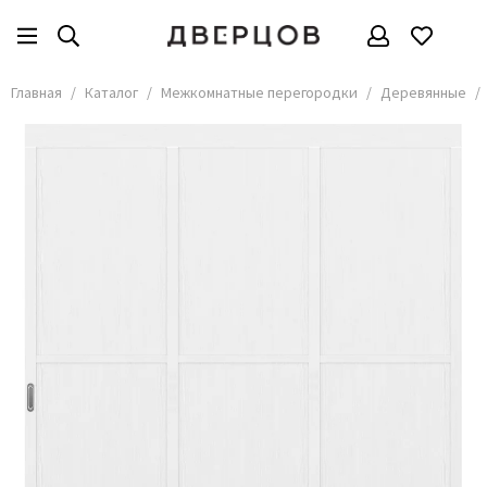
Межкомнатные перегородки
Все товары
Главная
Каталог
Межкомнатные перегородки
Деревянные
Алюминиевые
Раздвижные
Стеклянные
Офисные
Деревянные
Душевые
Каскадные