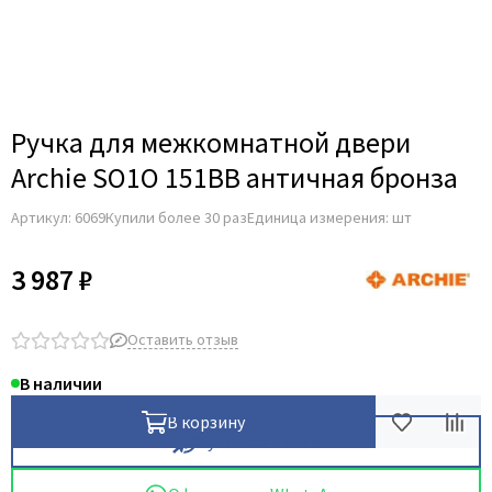
Для строительных дверей
Итальянская
СКУД на дверь
Ручка для межкомнатной двери
Archie SO1O 151BB античная бронза
Артикул:
6069
Купили более 30 раз
Единица измерения: шт
3 987 ₽
Оставить отзыв
В наличии
В корзину
Купить в 1 клик