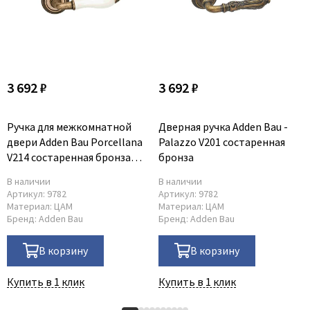
Poseidon
Profil Doors
Profilo Porte
Protector
Regidoors
3 692 ₽
3 692 ₽
STR
Ручка для межкомнатной
Дверная ручка Adden Bau -
Torex
двери Adden Bau Porcellana
Palazzo V201 состаренная
Tupai
V214 состаренная бронза
бронза
Uberture
bronze
В наличии
В наличии
Valcomp
Артикул:
9782
Артикул:
9782
Материал:
ЦАМ
Материал:
ЦАМ
Venezia Unique
Бренд:
Adden Bau
Бренд:
Adden Bau
Verum
В корзину
В корзину
Viporte
Zadoor
Купить в 1 клик
Купить в 1 клик