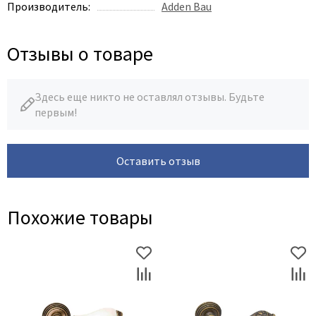
Legend
Производитель:
Adden Bau
LiGa
Line Doors
Отзывы о товаре
Lockstyle
Luxor
Здесь еще никто не оставлял отзывы. Будьте
Miksal
первым!
Milyana
Morelli
Оставить отзыв
Ofram
Optima Porte
Похожие товары
Oro - Oro
Philips
Porta Di Parma
Porte Vista
Portika