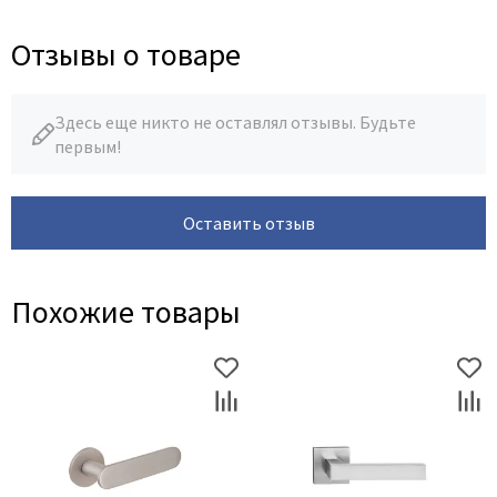
Legend
LiGa
Отзывы о товаре
Line Doors
Lockstyle
Здесь еще никто не оставлял отзывы. Будьте
Luxor
первым!
Miksal
Milyana
Оставить отзыв
Morelli
Ofram
Optima Porte
Похожие товары
Oro - Oro
Philips
Porta Di Parma
Porte Vista
Portika