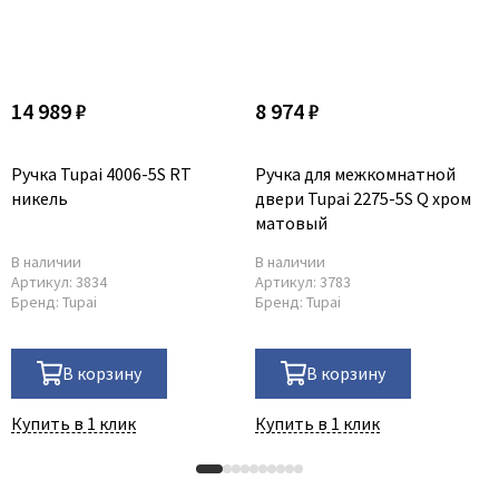
Poseidon
Profil Doors
Profilo Porte
Protector
14 989 ₽
8 974 ₽
Regidoors
STR
Ручка Tupai 4006-5S RT
Ручка для межкомнатной
никель
двери Tupai 2275-5S Q хром
Torex
матовый
Tupai
В наличии
В наличии
Uberture
Артикул:
3834
Артикул:
3783
Бренд:
Tupai
Бренд:
Tupai
Valcomp
Venezia Unique
Verum
В корзину
В корзину
Viporte
Купить в 1 клик
Купить в 1 клик
Zadoor