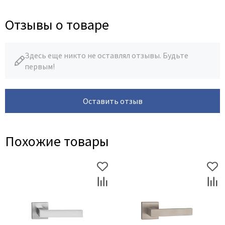
Legend
LiGa
Отзывы о товаре
Line Doors
Lockstyle
Здесь еще никто не оставлял отзывы. Будьте
Luxor
первым!
Miksal
Milyana
Оставить отзыв
Morelli
Ofram
Optima Porte
Похожие товары
Oro - Oro
Philips
Porta Di Parma
Porte Vista
Portika