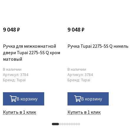
Poseidon
Profil Doors
Profilo Porte
Protector
9 048 ₽
9 048 ₽
Regidoors
STR
Ручка для межкомнатной
Ручка Tupai 2275-5S Q никель
двери Tupai 2275-5S Q хром
Torex
матовый
Tupai
В наличии
В наличии
Uberture
Артикул:
3784
Артикул:
3784
Бренд:
Tupai
Бренд:
Tupai
Valcomp
Venezia Unique
Verum
В корзину
В корзину
Viporte
Купить в 1 клик
Купить в 1 клик
Zadoor