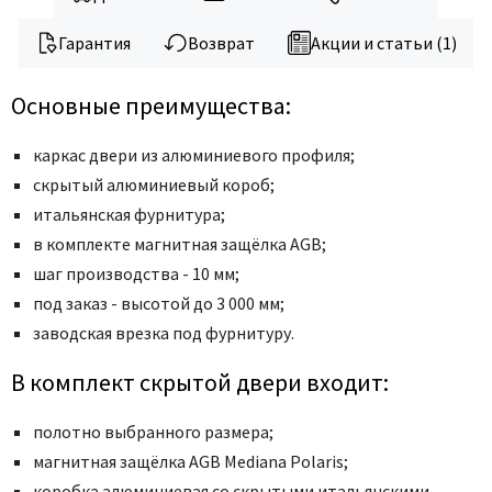
Poseidon
Profil Doors
Гарантия
Возврат
Акции и статьи (1)
Profilo Porte
Основные преимущества:
Protector
Regidoors
каркас двери из алюминиевого профиля;
STR
скрытый алюминиевый короб;
Torex
итальянская фурнитура;
Tupai
в комплекте магнитная защёлка AGB;
Uberture
шаг производства - 10 мм;
Valcomp
под заказ - высотой до 3 000 мм;
заводская врезка под фурнитуру.
Venezia Unique
Verum
В комплект скрытой двери входит:
Viporte
полотно выбранного размера;
Zadoor
магнитная защёлка AGB Mediana Polaris;
коробка алюминиевая со скрытыми итальянскими