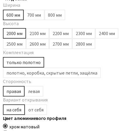
Ширина
Dircode
600 мм
700 мм
800 мм
Eclisse
Высота
El Porta
2000 мм
2100 мм
2200 мм
2300 мм
2400 мм
Fantom
Fimet
2500 мм
2600 мм
2700 мм
2800 мм
Fratelli Cattini
Комплектация
Fuaro
только полотно
GlassTur
полотно, коробка, скрытые петли, защёлка
Griffwerk
Сторонность
Hausdoors
правая
левая
HSU
Вариант открывания
Kapelli
на себя
от себя
Krona Koblenz
Цвет алюминиевого профиля
Komfort Doors
хром матовый