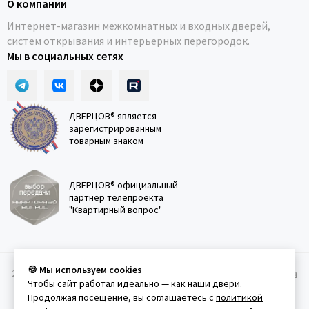
О компании
Интернет-магазин межкомнатных и входных дверей,
систем открывания и интерьерных перегородок.
Мы в социальных сетях
ДВЕРЦОВ® является
зарегистрированным
товарным знаком
ДВЕРЦОВ® официальный
партнёр телепроекта
"Квартирный вопрос"
🍪 Мы используем cookies
2011-2026 © Дверцов.
Карта сайта
Публичная оферта
Политика
Чтобы сайт работал идеально — как наши двери.
конфеденциальности
Условия использования сайта
Продолжая посещение, вы соглашаетесь с
политикой