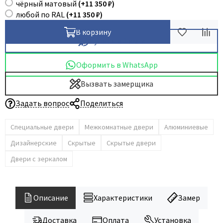
Legend
чёрный матовый
(+
11 350 ₽
)
любой по RAL
(+
11 350 ₽
)
LiGa
Line Doors
В корзину
Купить в 1 клик
Lockstyle
Luxor
Оформить в WhatsApp
Miksal
Вызвать замерщика
Milyana
Задать вопрос
Поделиться
Morelli
Ofram
Специальные двери
Межкомнатные двери
Алюминиевые
Optima Porte
Дизайнерские
Скрытые
Скрытые двери
Oro - Oro
Двери с зеркалом
Philips
Porta Di Parma
Porte Vista
Описание
Характеристики
Замер
Portika
Доставка
Оплата
Установка