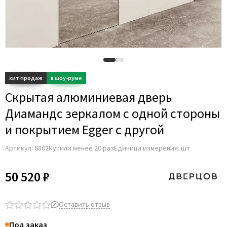
Adden Bau
AGB
Albero
Aldeghi Luigi
Alvero
Archie
Скрытая алюминиевая дверь
Armadillo
Диамандс зеркалом с одной стороны
Aurum Doors
и покрытием Egger с другой
Belwooddoors
Артикул:
6802
Купили менее 20 раз
Единица измерения: шт
Bravo
Brandoors
50 520 ₽
Bussare
Comaglio
Оставить отзыв
Comit
Под заказ
Covali