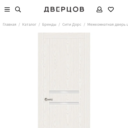
Бренды
Все товары
Главная
Каталог
Бренды
Сити Дорс
Межкомнатная дверь ш
АКМА
АСД
Владимирские двери
Дверцов
Дворецкий
Мариам
ОКА
Покрова
Сити Дорс
Текона
Ульяновские
Шейл Дорс