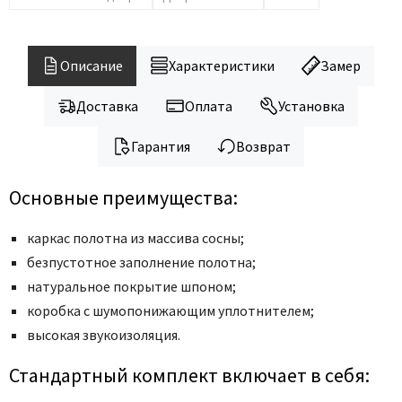
Legend
LiGa
Line Doors
Описание
Характеристики
Замер
Lockstyle
Доставка
Оплата
Установка
Luxor
Miksal
Гарантия
Возврат
Milyana
Morelli
Основные преимущества:
Ofram
каркас полотна из массива сосны;
Optima Porte
безпустотное заполнение полотна;
Oro - Oro
натуральное покрытие шпоном;
Philips
коробка с шумопонижающим уплотнителем;
Porta Di Parma
высокая звукоизоляция.
Porte Vista
Стандартный комплект включает в себя:
Portika