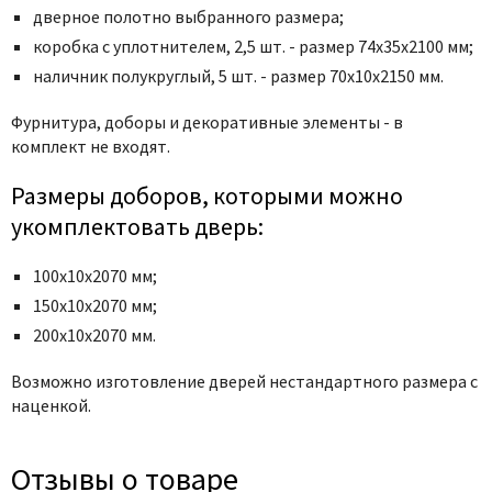
Poseidon
дверное полотно выбранного размера;
Profil Doors
коробка с уплотнителем, 2,5 шт. - размер 74x35x2100 мм;
Profilo Porte
наличник полукруглый, 5 шт. - размер 70x10x2150 мм.
Protector
Фурнитура, доборы и декоративные элементы - в
Regidoors
комплект не входят.
STR
Размеры доборов, которыми можно
Torex
укомплектовать дверь:
Tupai
Uberture
100х10х2070 мм;
Valcomp
150х10х2070 мм;
Venezia Unique
200х10х2070 мм.
Verum
Возможно изготовление дверей нестандартного размера с
Viporte
наценкой.
Zadoor
Отзывы о товаре