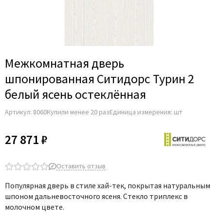
Adden Bau
AGB
Albero
Aldeghi Luigi
Межкомнатная дверь
Alvero
шпонированная Ситидорс Турин 2
Archie
белый ясень остеклённая
Armadillo
Артикул:
8060
Купили менее 20 раз
Единица измерения: шт
Aurum Doors
Belwooddoors
27 871 ₽
Bravo
Brandoors
Оставить отзыв
Bussare
Популярная дверь в стиле хай-тек, покрытая натуральным
Comaglio
шпоном дальневосточного ясеня. Стекло триплекс в
Comit
молочном цвете.
Covali