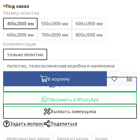
Под заказ
Dircode
Размер полотна
Eclisse
400х2000 мм
550х1900 мм
600х1900 мм
El Porta
600х2000 мм
700х2000 мм
800х2000 мм
Fantom
Комплектация
Fimet
только полотно
Fratelli Cattini
Fuaro
полотно, телескопическая коробка и наличники
GlassTur
В корзину
Griffwerk
Купить в 1 клик
Hausdoors
Оформить в WhatsApp
HSU
Вызвать замерщика
Kapelli
Krona Koblenz
Задать вопрос
Поделиться
Komfort Doors
Межкомнатные двери
Двери из шпона
Белые