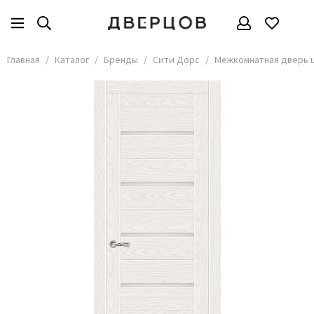
Бренды
Все товары
Главная
Каталог
Бренды
Сити Дорс
Межкомнатная дверь ш
АКМА
АСД
Владимирские двери
Дверцов
Дворецкий
Мариам
ОКА
Покрова
Сити Дорс
Текона
Ульяновские
Шейл Дорс