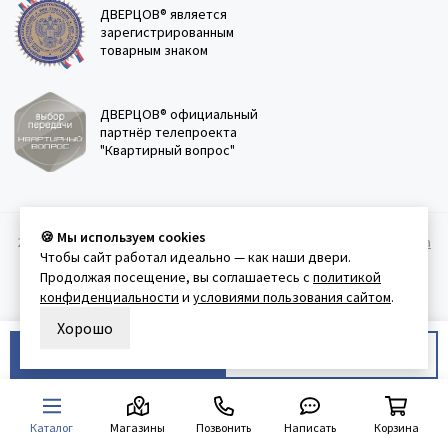
ДВЕРЦОВ® является
зарегистрированным
товарным знаком
ДВЕРЦОВ® официальный
партнёр телепроекта
"Квартирный вопрос"
🍪 Мы используем cookies
2011-2026 © Дверцов.
Карта сайта
Публичная оферта
Политика
Чтобы сайт работал идеально — как наши двери.
конфеденциальности
Условия использования сайта
Продолжая посещение, вы соглашаетесь с
политикой
конфиденциальности
и
условиями пользования сайтом
.
Хорошо
В корзину
Купить в 1 клик
Каталог
Магазины
Позвонить
Написать
Корзина