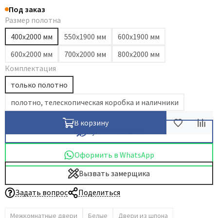
Под заказ
Dircode
Размер полотна
Eclisse
400х2000 мм
550х1900 мм
600х1900 мм
El Porta
600х2000 мм
700х2000 мм
800х2000 мм
Fantom
Комплектация
Fimet
только полотно
Fratelli Cattini
Fuaro
полотно, телескопическая коробка и наличники
GlassTur
В корзину
Griffwerk
Купить в 1 клик
Hausdoors
Оформить в WhatsApp
HSU
Вызвать замерщика
Kapelli
Krona Koblenz
Задать вопрос
Поделиться
Komfort Doors
Межкомнатные двери
Белые
Двери из шпона