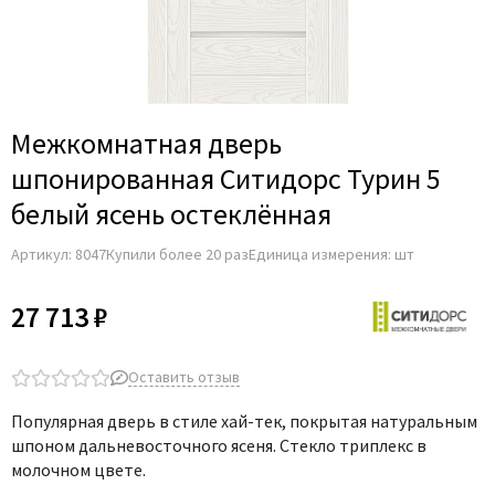
Adden Bau
AGB
Albero
Aldeghi Luigi
Межкомнатная дверь
Alvero
шпонированная Ситидорс Турин 5
Archie
белый ясень остеклённая
Armadillo
Артикул:
8047
Купили более 20 раз
Единица измерения: шт
Aurum Doors
Belwooddoors
27 713 ₽
Bravo
Brandoors
Оставить отзыв
Bussare
Популярная дверь в стиле хай-тек, покрытая натуральным
Comaglio
шпоном дальневосточного ясеня. Стекло триплекс в
Comit
молочном цвете.
Covali