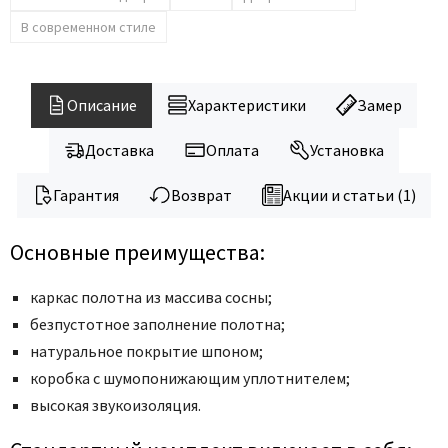
Legend
В современном стиле
LiGa
Line Doors
Lockstyle
Описание
Характеристики
Замер
Luxor
Доставка
Оплата
Установка
Miksal
Milyana
Гарантия
Возврат
Акции и статьи (1)
Morelli
Ofram
Основные преимущества:
Optima Porte
каркас полотна из массива сосны;
Oro - Oro
безпустотное заполнение полотна;
Philips
натуральное покрытие шпоном;
Porta Di Parma
коробка с шумопонижающим уплотнителем;
Porte Vista
высокая звукоизоляция.
Portika