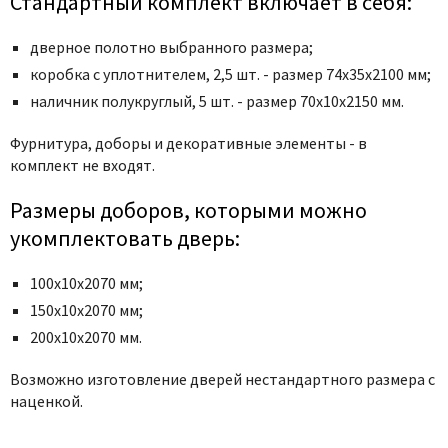
Стандартный комплект включает в себя:
Poseidon
Profil Doors
дверное полотно выбранного размера;
Profilo Porte
коробка с уплотнителем, 2,5 шт. - размер 74x35x2100 мм;
Protector
наличник полукруглый, 5 шт. - размер 70x10x2150 мм.
Regidoors
Фурнитура, доборы и декоративные элементы - в
STR
комплект не входят.
Torex
Размеры доборов, которыми можно
Tupai
укомплектовать дверь:
Uberture
Valcomp
100х10х2070 мм;
Venezia Unique
150х10х2070 мм;
Verum
200х10х2070 мм.
Viporte
Возможно изготовление дверей нестандартного размера с
Zadoor
наценкой.