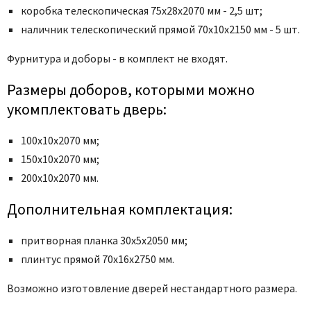
Poseidon
коробка телескопическая 75x28x2070 мм - 2,5 шт;
Profil Doors
наличник телескопический прямой 70x10x2150 мм - 5 шт.
Profilo Porte
Фурнитура и доборы - в комплект не входят.
Protector
Regidoors
Размеры доборов, которыми можно
укомплектовать дверь:
STR
Torex
100х10х2070 мм;
Tupai
150х10х2070 мм;
Uberture
200х10х2070 мм.
Valcomp
Дополнительная комплектация:
Venezia Unique
Verum
притворная планка 30x5x2050 мм;
Viporte
плинтус прямой 70х16х2750 мм.
Zadoor
Возможно изготовление дверей нестандартного размера.