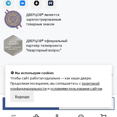
ДВЕРЦОВ® является
зарегистрированным
товарным знаком
ДВЕРЦОВ® официальный
партнёр телепроекта
"Квартирный вопрос"
🍪 Мы используем cookies
2011-2026 © Дверцов.
Карта сайта
Публичная оферта
Политика
Чтобы сайт работал идеально — как наши двери.
конфеденциальности
Условия использования сайта
Продолжая посещение, вы соглашаетесь с
политикой
конфиденциальности
и
условиями пользования сайтом
.
Хорошо
В корзину
Купить в 1 клик