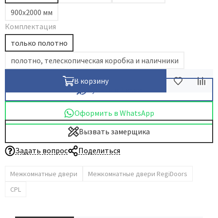
900х2000 мм
Dircode
Комплектация
Eclisse
только полотно
El Porta
Fantom
полотно, телескопическая коробка и наличники
Fimet
В корзину
Fratelli Cattini
Купить в 1 клик
Fuaro
Оформить в WhatsApp
GlassTur
Griffwerk
Вызвать замерщика
Hausdoors
Задать вопрос
Поделиться
HSU
Межкомнатные двери
Межкомнатные двери RegiDoors
Kapelli
Krona Koblenz
CPL
Komfort Doors