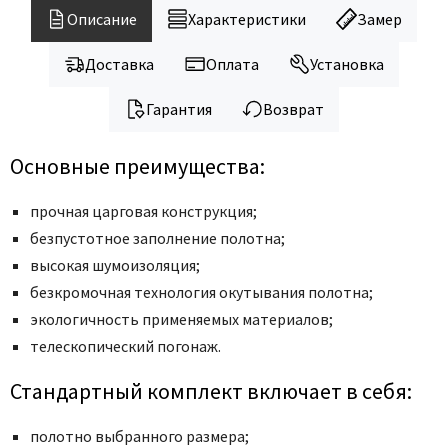
Legend
Описание
Характеристики
Замер
LiGa
Line Doors
Доставка
Оплата
Установка
Lockstyle
Гарантия
Возврат
Luxor
Miksal
Основные преимущества:
Milyana
прочная царговая конструкция;
Morelli
безпустотное заполнение полотна;
Ofram
высокая шумоизоляция;
Optima Porte
безкромочная технология окутывания полотна;
Oro - Oro
экологичность применяемых материалов;
Philips
телескопический погонаж.
Porta Di Parma
Стандартный комплект включает в себя:
Porte Vista
Portika
полотно выбранного размера;