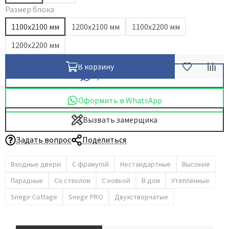
Размер блока
1100х2100 мм
1200х2100 мм
1100х2200 мм
1200х2200 мм
В корзину
Купить в 1 клик
Оформить в WhatsApp
Вызвать замерщика
Задать вопрос
Поделиться
Входные двери
С фрамугой
Нестандартные
Высокие
Парадные
Со стеклом
С ковкой
В дом
Утеплённые
Snegir Cottage
Snegir PRO
Двухстворчатые