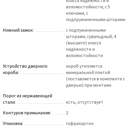
класса надёжности и
взломостойкости, с 5
ключами, с
подпружиненными шторами
Нижний замок:
с подпужиненными
шторами, сувальдный, 4
(высшего) класса
надёжности и
взломостойкости
Устройство дверного
короб утепляется
короба:
минеральной плитой
(поставляется в комплекте с
дверью) при монтаже
Порог из нержавеющей
стали:
есть, отсутствует
Контуров примыкания:
2
Упаковка:
гофракартон