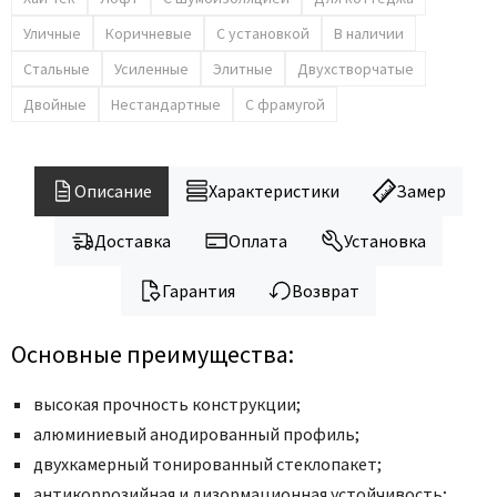
Уличные
Коричневые
С установкой
В наличии
Стальные
Усиленные
Элитные
Двухстворчатые
Двойные
Нестандартные
С фрамугой
Описание
Характеристики
Замер
Доставка
Оплата
Установка
Гарантия
Возврат
Основные преимущества:
высокая прочность конструкции;
алюминиевый анодированный профиль;
двухкамерный тонированный стеклопакет;
антикоррозийная и дизормационная устойчивость;