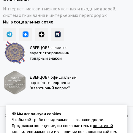
Интернет-магазин межкомнатных и входных дверей,
систем открывания и интерьерных перегородок.
Мы в социальных сетях
ДВЕРЦОВ® является
зарегистрированным
товарным знаком
ДВЕРЦОВ® официальный
партнёр телепроекта
"Квартирный вопрос"
🍪 Мы используем cookies
2011-2026 © Дверцов.
Карта сайта
Публичная оферта
Политика
Чтобы сайт работал идеально — как наши двери.
конфеденциальности
Условия использования сайта
Продолжая посещение, вы соглашаетесь с
политикой
конфиденциальности
и
условиями пользования сайтом
.