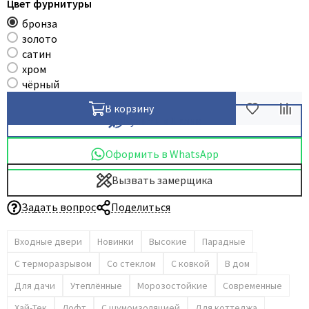
Цвет фурнитуры
бронза
золото
сатин
хром
чёрный
В корзину
Купить в 1 клик
Оформить в WhatsApp
Вызвать замерщика
Задать вопрос
Поделиться
Входные двери
Новинки
Высокие
Парадные
С терморазрывом
Со стеклом
С ковкой
В дом
Для дачи
Утеплённые
Морозостойкие
Современные
Хай-Тек
Лофт
С шумоизоляцией
Для коттеджа