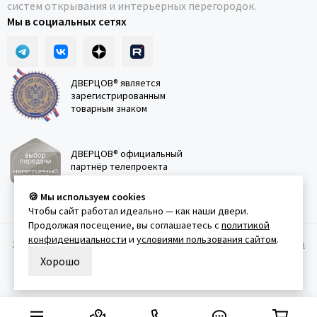
систем открывания и интерьерных перегородок.
Мы в социальных сетях
ДВЕРЦОВ® является
зарегистрированным
товарным знаком
ДВЕРЦОВ® официальный
партнёр телепроекта
"Квартирный вопрос"
🍪 Мы используем cookies
Чтобы сайт работал идеально — как наши двери.
Продолжая посещение, вы соглашаетесь с
политикой
конфиденциальности
и
условиями пользования сайтом
.
2011-2026 © Дверцов.
Карта сайта
Публичная оферта
Политика
конфеденциальности
Условия использования сайта
Хорошо