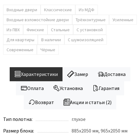
Входные двери
Классические
Из МДФ
Входные взломостойкие двери
Трёхконтурные
Усиленные
Из ПВХ
Финские
Стальные
С установкой
Для квартиры
В наличии
С шумоизоляцией
Современные
Чёрные
Характеристики
Замер
Доставка
Оплата
Установка
Гарантия
Возврат
Акции и статьи (2)
Тип полотна:
глухое
Размер блока:
885х2050 мм, 965х2050 мм