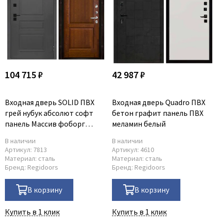
104 715 ₽
42 987 ₽
Входная дверь SOLID ПВХ
Входная дверь Quadro ПВХ
грей нубук абсолют софт
бетон графит панель ПВХ
панель Массив фоборг
меламин белый
античный орех
В наличии
В наличии
Артикул:
7813
Артикул:
4610
Материал:
сталь
Материал:
сталь
Бренд:
Regidoors
Бренд:
Regidoors
В корзину
В корзину
Купить в 1 клик
Купить в 1 клик