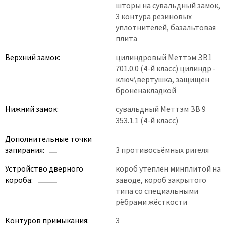
шторы на сувальдный замок,
3 контура резиновых
уплотнителей, базальтовая
плита
Верхний замок:
цилиндровый Меттэм ЗВ1
701.0.0 (4-й класс) цилиндр -
ключ\вертушка, защищён
броненакладкой
Нижний замок:
сувальдный Меттэм ЗВ 9
353.1.1 (4-й класс)
Дополнительные точки
запирания:
3 противосъёмных ригеля
Устройство дверного
короб утеплён минплитой на
короба:
заводе, короб закрытого
типа со специальными
рёбрами жёсткости
Контуров примыкания:
3