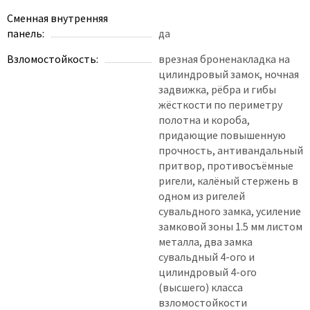
Сменная внутренняя
панель:
да
Взломостойкость:
врезная броненакладка на
цилиндровый замок, ночная
задвижка, рёбра и гибы
жёсткости по периметру
полотна и короба,
придающие повышенную
прочность, антивандальный
притвор, противосъёмные
ригели, калёный стержень в
одном из ригелей
сувальдного замка, усиление
замковой зоны 1.5 мм листом
металла, два замка
сувальдный 4-ого и
цилиндровый 4-ого
(высшего) класса
взломостойкости