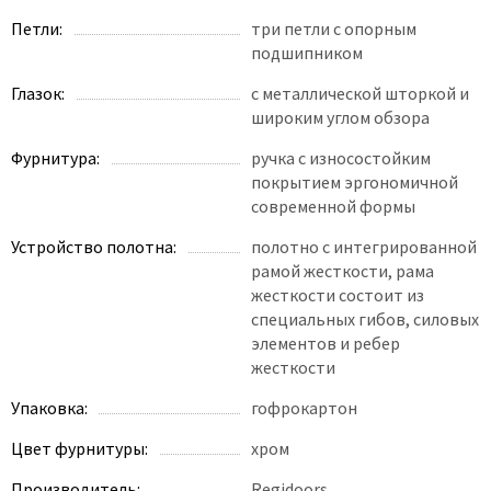
Петли:
три петли с опорным
подшипником
Глазок:
с металлической шторкой и
широким углом обзора
Фурнитура:
ручка с износостойким
покрытием эргономичной
современной формы
Устройство полотна:
полотно с интегрированной
рамой жесткости, рама
жесткости состоит из
специальных гибов, силовых
элементов и ребер
жесткости
Упаковка:
гофрокартон
Цвет фурнитуры:
хром
Производитель:
Regidoors