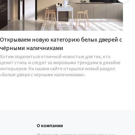
Открываем новую категорию белых дверей с
Об
чёрными наличниками
В
Хотим поделиться отличной новостью для тех, кто
Ко
ценит стиль и следит за мировыми трендами в дизайне
эк
интерьеров. На нашем сайте открылся новый раздел:
Те
«Белые двери с черными наличниками».
мо
со
О компании