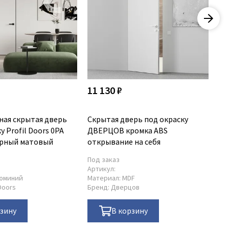
11 130 ₽
13
ая скрытая дверь
Скрытая дверь под окраску
Ск
у Profil Doors 0PA
ДВЕРЦОВ кромка ABS
ДВ
ёрный матовый
открывание на себя
от
Под заказ
По
Артикул:
Ар
юминий
Материал:
MDF
Ма
 Doors
Бренд:
Дверцов
Бр
рзину
В корзину