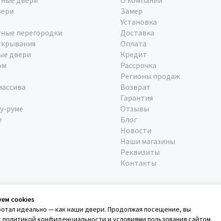
ные двери
О компании
вери
Замер
Установка
ные перегородки
Доставка
ткрывания
Оплата
ые двери
Кредит
ом
Рассрочка
Регионы продаж
массива
Возврат
Гарантия
у-руме
Отзывы
е
Блог
Новости
Наши магазины
Реквизиты
Контакты
уем cookies
ботал идеально — как наши двери. Продолжая посещение, вы
с
политикой конфиденциальности
и
условиями пользования сайтом
.