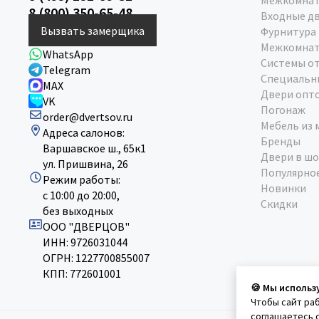
Межкомнат
8 (800) 350-65-48
Входные д
Вызвать замерщика
Фурнитура
Межкомнат
WhatsApp
Системы о
Telegram
Специальн
MAX
Двери опт
VK
Погонаж
order@dvertsov.ru
Мебель из 
Адреса салонов:
Бренды
Варшавское ш., 65к1
Двери в шо
ул. Пришвина, 26
Популярно
Режим работы:
Новинки
с 10:00 до 20:00,
Скидки
без выходных
ООО "ДВЕРЦОВ"
ИНН: 9726031044
ОГРН: 1227700855007
КПП: 772601001
🍪 Мы использ
Чтобы сайт ра
соглашаетесь 