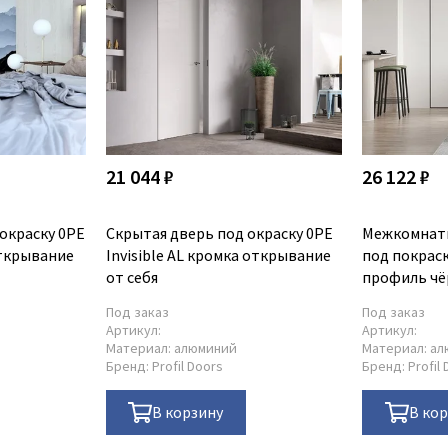
21 044 ₽
26 122 ₽
окраску 0PE
Скрытая дверь под окраску 0PE
Межкомнатн
открывание
Invisible AL кромка открывание
под покраск
от себя
профиль ч
Под заказ
Под заказ
Артикул:
Артикул:
Материал:
алюминий
Материал:
ал
Бренд:
Profil Doors
Бренд:
Profil
В корзину
В ко