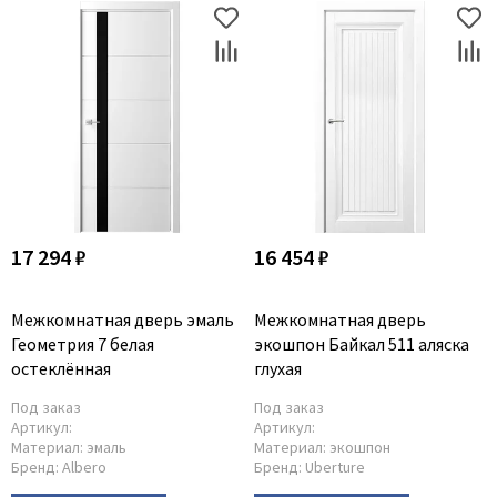
17 294 ₽
16 454 ₽
Межкомнатная дверь эмаль
Межкомнатная дверь
Геометрия 7 белая
экошпон Байкал 511 аляска
остеклённая
глухая
Под заказ
Под заказ
Артикул:
Артикул:
Материал:
эмаль
Материал:
экошпон
Бренд:
Albero
Бренд:
Uberture