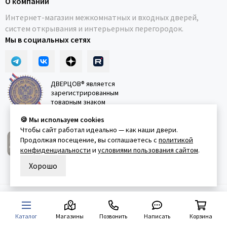
О компании
Интернет-магазин межкомнатных и входных дверей,
систем открывания и интерьерных перегородок.
Мы в социальных сетях
ДВЕРЦОВ® является
зарегистрированным
товарным знаком
🍪 Мы используем cookies
Чтобы сайт работал идеально — как наши двери.
ДВЕРЦОВ® официальный
Продолжая посещение, вы соглашаетесь с
политикой
партнёр телепроекта
конфиденциальности
и
условиями пользования сайтом
.
"Квартирный вопрос"
Хорошо
2011-2026 © Дверцов.
Карта сайта
Публичная оферта
Политика
конфеденциальности
Условия использования сайта
Каталог
Магазины
Позвонить
Написать
Корзина