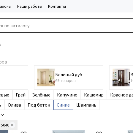
салоны
Наши работы
Контакты
е
Белёный дуб
В
69 товаров
1
евые
Грей
Зелёные
Капучино
Кашемир
Красное д
ь
Олива
Под бетон
Синие
Шампань
 5040