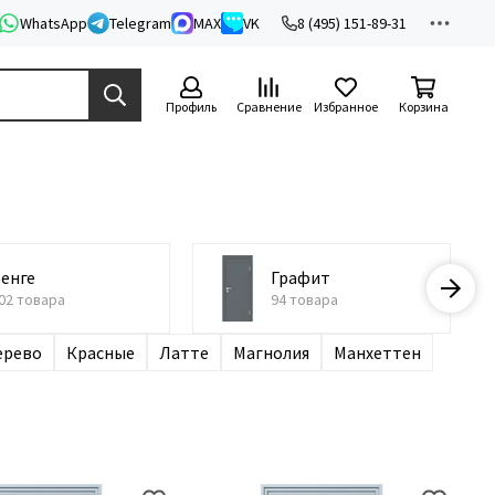
WhatsApp
Telegram
MAX
VK
8 (495) 151-89-31
Профиль
Сравнение
Избранное
Корзина
енге
Графит
02 товара
94 товара
ерево
Красные
Латте
Магнолия
Манхеттен