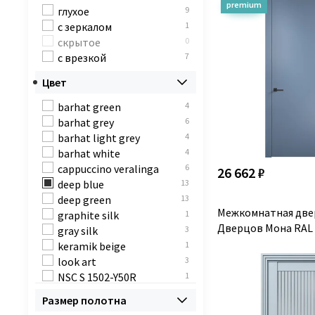
глухое
9
с зеркалом
1
скрытое
0
с врезкой
7
Цвет
barhat green
4
barhat grey
6
barhat light grey
4
barhat white
4
cappuccino veralinga
6
26 662 ₽
deep blue
13
deep green
13
Межкомнатная две
graphite silk
1
Дверцов Мона RAL 
gray silk
3
keramik beige
1
look art
3
NSC S 1502-Y50R
1
RAL 1013
24
Размер полотна
RAL 1016
1