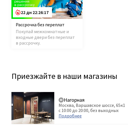
дуб снежный
6
дуб сонома
24
22 дн 22:26:16
дуб тёмный
17
дуб тобакко
24
Рассрочка без переплат
дуб янтарный
2
Покупай межкомнатные и
желтый RAL 1018
7
входные двери без переплат
жемчуг
7
в рассрочку.
зефир
4
капучино
23
капучино велюр
5
кашемир
4
Приезжайте в наши магазины
каштан светлый
24
кварцит
1
кедр снежный
1
керамик коричневый
21
керамик снежный
1
Нагорная
коньяк патина
10
Москва, Варшавское шоссе, 65к1
с 10:00 до 20:00, без выходных
шоколад
Подробнее
коричневый RAL 8016
7
кофе патина золото
8