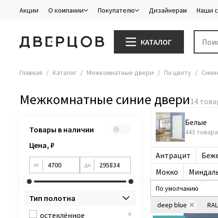
Акции
О компании
Покупателю
Дизайнерам
Наши 
КАТАЛОГ
Главная
Каталог
Межкомнатные двери
По цвету
Сини
Межкомнатные синие двери
Белые
Товары в наличии
443 товара
Цена, ₽
Антрацит
Беж
от
до
Мокко
Миндал
Тип полотна
deep blue
RAL
остеклённое
4