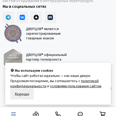
систем открывания и интерьерных перегородок.
Мы в социальных сетях
ДВЕРЦОВ® является
зарегистрированным
товарным знаком
ДВЕРЦОВ® официальный
партнёр телепроекта
"Квартирный вопрос"
🍪 Мы используем cookies
Чтобы сайт работал идеально — как наши двери.
Продолжая посещение, вы соглашаетесь с
политикой
конфиденциальности
и
условиями пользования сайтом
.
2011-2026 © Дверцов.
Карта сайта
Публичная оферта
Политика
конфеденциальности
Условия использования сайта
Хорошо