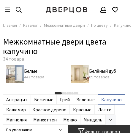
Межкомнатные двери
По цвету
Все товары
Все товары
Главная
Каталог
Межкомнатные двери
По цвету
Капучино
По материалу
Белые
Межкомнатные двери цвета
По цвету
Белёный дуб
капучино
Венге
Решения
Графит
По стоимости
Дуб
Размеры
Белые
Белёный дуб
443 товара
69 товаров
Серые
По стилю
Орех
По применению
С патиной
Антрацит
Бежевые
Грей
Зелёные
Капучино
Двери Слоновая кость
Кашемир
Красное дерево
Красные
Латте
Чёрные
Магнолия
Манхеттен
Мокко
Миндаль
Светлые
Фильтр товаров
Тёмные