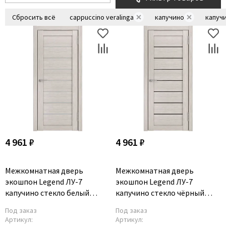
Коричневые
Сбросить всё
cappuccino veralinga
капучино
капуч
Двери по RAL/NCS
С черной кромкой
Двухцветные двери
4 961 ₽
4 961 ₽
Межкомнатная дверь
Межкомнатная дверь
экошпон Legend ЛУ-7
экошпон Legend ЛУ-7
капучино стекло белый
капучино стекло чёрный
триплекс
триплекс
Под заказ
Под заказ
Артикул:
Артикул: