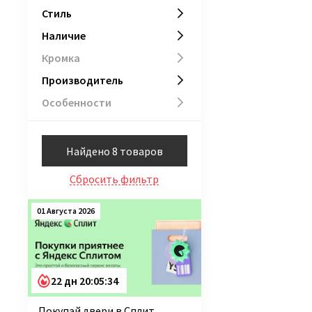
Лайт Классика
6
Стиль
Нео Классика
6
Наличие
Сибирь
1
Сицилия
5
Кромка
Производитель
Особенности
Найдено 8 товаров
Сбросить фильтр
01 Августа 2026
22 дн 20:05:34
Покупай двери в Сплит