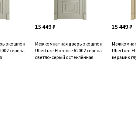
15 449 ₽
15 449 ₽
рь экошпон
Межкомнатная дверь экошпон
Межкомнат
62002 серена
Uberture Florence 62002 серена
Uberture F
я
светло-серый остеклённая
керамик гл