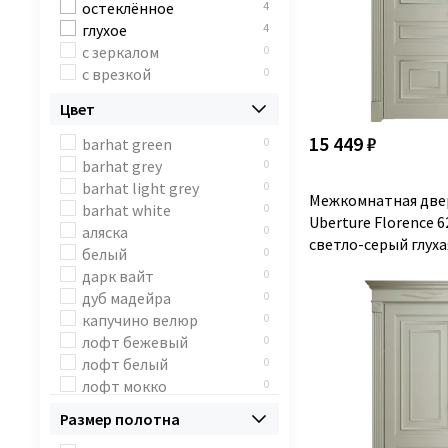
остеклённое
4
глухое
4
с зеркалом
0
с врезкой
0
Цвет
15 449 ₽
barhat green
0
barhat grey
0
barhat light grey
0
Межкомнатная две
barhat white
0
Uberture Florence 
аляска
0
светло-серый глуха
белый
0
дарк вайт
0
дуб мадейра
0
капучино велюр
0
лофт бежевый
0
лофт белый
0
лофт мокко
0
лофт светлый
0
Размер полотна
лофт тёмный
0