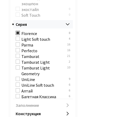
экошпон
экостайл
0
Soft Touch
0
Серия
Florence
8
Light Soft touch
4
Parma
16
Perfecto
16
Tamburat
21
Tamburat Light
2
Tamburat Light
10
Geometry
UniLine
9
UniLine Soft touch
6
Алтай
6
Багетная Классика
6
Байкал
8
Заполнение
Катунь
9
Конструкция
Классика
4