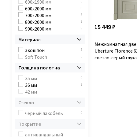
магнолия
0
600x1900 мм
0
манхеттен
0
600x2000 мм
8
орех натуральный
0
700x2000 мм
8
орех светлый
0
800x2000 мм
8
15 449 ₽
орех шоколадный
0
900x2000 мм
8
серена керамик
4
Материал
серена светло-серый
4
Межкомнатная две
серый велюр
0
экошпон
8
Uberture Florence 
снежная королева
0
Soft Touch
0
светло-серый глуха
софт кремовый
0
Толщина полотна
софт тортора
0
шоко велюр
0
35 мм
0
36 мм
8
42 мм
0
Стекло
чёрный лакобель
0
Покрытие
антивандальный
0