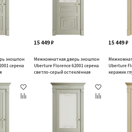
15 449 ₽
15 449 ₽
рь экошпон
Межкомнатная дверь экошпон
Межкомнат
62001 серена
Uberture Florence 62001 серена
Uberture F
я
светло-серый остеклённая
керамик гл