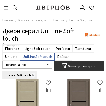
Бренды
Все товары
Главная
Каталог
Бренды
Uberture
UniLine Soft touch
АКМА
Двери серии UniLine Soft
АСД
touch
Владимирские двери
Дверцов
Florence
Light Soft touch
Perfecto
Tamburat
Дворецкий
UniLine
UniLine Soft touch
Байкал
Мариам
Фильтр товаров
ОКА
UniLine Soft touch
Покрова
Сити Дорс
Текона
Ульяновские
Шейл Дорс