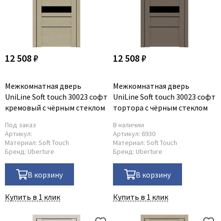
Adden Bau
AGB
Albero
12 508 ₽
12 508 ₽
Aldeghi Luigi
Alvero
Межкомнатная дверь
Межкомнатная дверь
Archie
UniLine Soft touch 30023 софт
UniLine Soft touch 30023 софт
Armadillo
кремовый с чёрным стеклом
тортора с чёрным стеклом
Aurum Doors
Под заказ
В наличии
Belwooddoors
Артикул:
Артикул:
6930
Материал:
Soft Touch
Материал:
Soft Touch
Bravo
Бренд:
Uberture
Бренд:
Uberture
Brandoors
В корзину
В корзину
Bussare
Comaglio
Купить в 1 клик
Купить в 1 клик
Comit
Covali