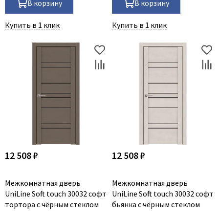
Legend
В корзину
В корзину
LiGa
Купить в 1 клик
Купить в 1 клик
Line Doors
Lockstyle
Luxor
Miksal
Milyana
Morelli
Ofram
Optima Porte
Oro - Oro
12 508 ₽
12 508 ₽
Philips
Porta Di Parma
Межкомнатная дверь
Межкомнатная дверь
Porte Vista
UniLine Soft touch 30032 софт
UniLine Soft touch 30032 софт
тортора с чёрным стеклом
бьянка с чёрным стеклом
Portika