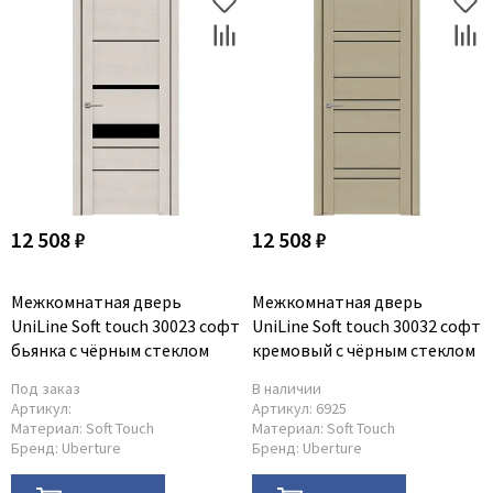
Dircode
Eclisse
El Porta
Fantom
Fimet
Fratelli Cattini
Fuaro
12 508 ₽
12 508 ₽
GlassTur
Griffwerk
Межкомнатная дверь
Межкомнатная дверь
UniLine Soft touch 30023 софт
UniLine Soft touch 30032 софт
Hausdoors
бьянка с чёрным стеклом
кремовый с чёрным стеклом
HSU
Под заказ
В наличии
Kapelli
Артикул:
Артикул:
6925
Krona Koblenz
Материал:
Soft Touch
Материал:
Soft Touch
Бренд:
Uberture
Бренд:
Uberture
Komfort Doors