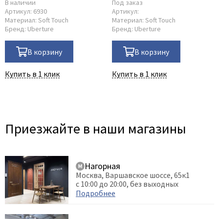
Poseidon
В наличии
Под заказ
Артикул:
6930
Артикул:
Profil Doors
Материал:
Soft Touch
Материал:
Soft Touch
Бренд:
Uberture
Бренд:
Uberture
Profilo Porte
Protector
В корзину
В корзину
Regidoors
Купить в 1 клик
Купить в 1 клик
STR
Torex
Tupai
Uberture
Приезжайте в наши магазины
Valcomp
Venezia Unique
Verum
Нагорная
Москва, Варшавское шоссе, 65к1
Viporte
с 10:00 до 20:00, без выходных
Zadoor
Подробнее