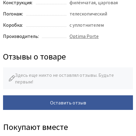
Poseidon
Конструкция:
филёнчатая, царговая
Profil Doors
Погонаж:
телескопический
Profilo Porte
Коробка:
с уплотнителем
Protector
Производитель:
Optima Porte
Regidoors
STR
Отзывы о товаре
Torex
Tupai
Uberture
Здесь еще никто не оставлял отзывы. Будьте
первым!
Valcomp
Venezia Unique
Verum
Оставить отзыв
Viporte
Zadoor
Покупают вместе