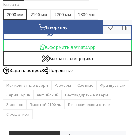
Высота
Dircode
2000 мм
2100 мм
2200 мм
2300 мм
Eclisse
El Porta
В корзину
Купить в 1 клик
Fantom
Fimet
Оформить в WhatsApp
Fratelli Cattini
Вызвать замерщика
Fuaro
Задать вопрос
Поделиться
GlassTur
Griffwerk
Межкомнатные двери
Размеры
Светлые
Французский
Hausdoors
Серия Турин
Английский
Нестандартные двери
HSU
Экошпон
Высотой 2100 мм
В классическом стиле
Kapelli
С решеткой
Krona Koblenz
Komfort Doors