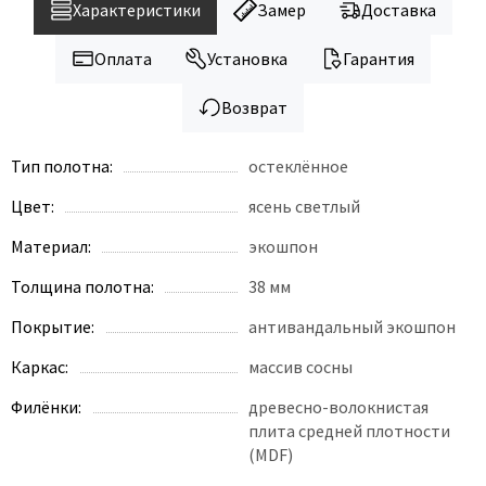
Legend
Характеристики
Замер
Доставка
LiGa
Оплата
Установка
Гарантия
Line Doors
Lockstyle
Возврат
Luxor
Miksal
Тип полотна:
остеклённое
Milyana
Цвет:
ясень светлый
Morelli
Материал:
экошпон
Ofram
Толщина полотна:
38 мм
Optima Porte
Покрытие:
антивандальный экошпон
Oro - Oro
Philips
Каркас:
массив сосны
Porta Di Parma
Филёнки:
древесно-волокнистая
Porte Vista
плита средней плотности
(MDF)
Portika