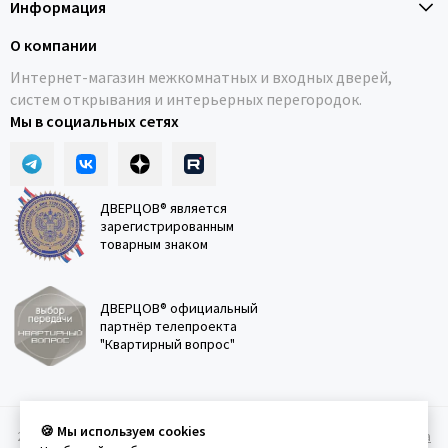
Информация
О компании
Интернет-магазин межкомнатных и входных дверей,
систем открывания и интерьерных перегородок.
Мы в социальных сетях
ДВЕРЦОВ® является
зарегистрированным
товарным знаком
ДВЕРЦОВ® официальный
партнёр телепроекта
"Квартирный вопрос"
🍪 Мы используем cookies
2011-2026 © Дверцов.
Карта сайта
Публичная оферта
Политика