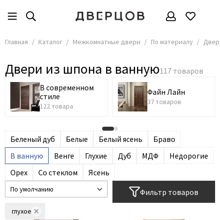
Межкомнатные двери
По материалу
Двери из шпона
Все товары
Все товары
Все товары
Главная
Каталог
Межкомнатные двери
По материалу
Двер
По материалу
Массив
В современном стиле
Двери из шпона в ванную
Эмаль
Файн Лайн
По цвету
Экошпон
Белорусские двери из шпона
Решения
В современном
Файн Лайн
стиле
Стеклянные двери
По стоимости
37 товаров
122 товара
Двери из шпона
Размеры
Глянцевые
По стилю
Беленый дуб
Белые
Белый ясень
Браво
Ламинированные
По применению
В ванную
Венге
Глухие
Дуб
МДФ
Недорогие
CPL
Орех
Со стеклом
Ясень
Крашеные
ПЭТ
Фильтр товаров
Керамик
глухое