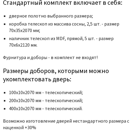
Poseidon
Стандартный комплект включает в себя:
Profil Doors
дверное полотно выбранного размера;
Profilo Porte
коробка телескоп из массива сосны, 2,5 шт. - размер
Protector
70x35x2070 мм;
Regidoors
наличник телескоп из MDF, прямой, 5 шт. - размер
70x6x2120 мм.
STR
Torex
Фурнитура и доборы - в комплект не входят!
Tupai
Размеры доборов, которыми можно
Uberture
укомплектовать дверь:
Valcomp
Venezia Unique
100х10х2070 мм - телескопический;
Verum
200х10х2070 мм - телескопический;
Viporte
400х10х2070 мм - телескопический.
Zadoor
Возможно изготовление дверей нестандартного размера с
наценкой +30%