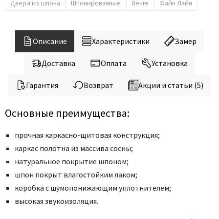
Legend
Двери из шпона
Шпонированные
Венге
Файн Лайн
LiGa
Line Doors
Описание
Характеристики
Замер
Lockstyle
Luxor
Доставка
Оплата
Установка
Miksal
Гарантия
Возврат
Акции и статьи (5)
Milyana
Morelli
Основные преимущества:
Ofram
Optima Porte
прочная каркасно-щитовая конструкция;
Oro - Oro
каркас полотна из массива сосны;
натуральное покрытие шпоном;
Philips
шпон покрыт влагостойким лаком;
Porta Di Parma
коробка с шумопонижающим уплотнителем;
Porte Vista
высокая звукоизоляция.
Portika