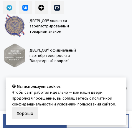
ДВЕРЦОВ® является
зарегистрированным
товарным знаком
ДВЕРЦОВ® официальный
партнёр телепроекта
"Квартирный вопрос"
🍪 Мы используем cookies
2011-2026 © Дверцов.
Карта сайта
Публичная оферта
Политика
Чтобы сайт работал идеально — как наши двери.
конфеденциальности
Условия использования сайта
Продолжая посещение, вы соглашаетесь с
политикой
конфиденциальности
и
условиями пользования сайтом
.
Хорошо
В корзину
Купить в 1 клик