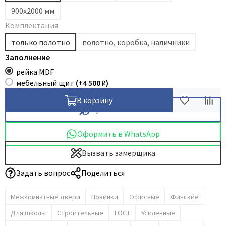
900х2000 мм
Dircode
Комплектация
Eclisse
только полотно
полотно, коробка, наличники
El Porta
Заполнение
Fantom
рейка MDF
Fimet
мебельный щит
(+
4 500 ₽
)
Fratelli Cattini
В корзину
Fuaro
Купить в 1 клик
GlassTur
Оформить в WhatsApp
Griffwerk
Hausdoors
Вызвать замерщика
HSU
Задать вопрос
Поделиться
Kapelli
Krona Koblenz
Межкомнатные двери
Новинки
Офисные
Финские
Komfort Doors
Для школы
Строительные
ГОСТ
Усиленные