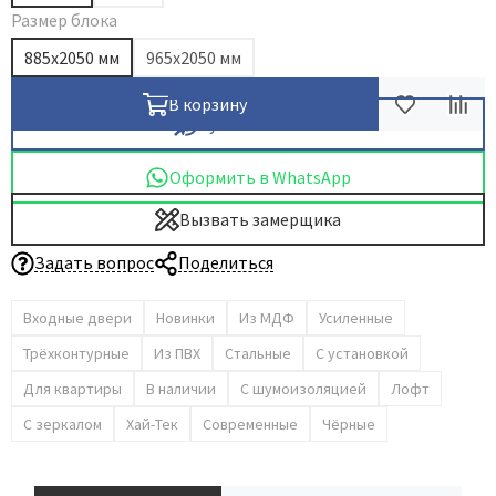
Размер блока
885х2050 мм
965х2050 мм
В корзину
Купить в 1 клик
Оформить в WhatsApp
Вызвать замерщика
Задать вопрос
Поделиться
Входные двери
Новинки
Из МДФ
Усиленные
Трёхконтурные
Из ПВХ
Стальные
С установкой
Для квартиры
В наличии
С шумоизоляцией
Лофт
С зеркалом
Хай-Тек
Современные
Чёрные