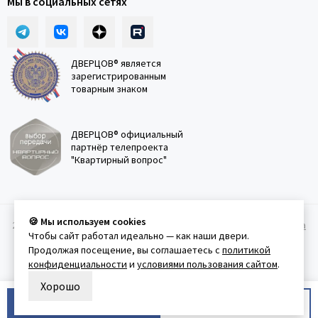
Мы в социальных сетях
ДВЕРЦОВ® является
зарегистрированным
товарным знаком
ДВЕРЦОВ® официальный
партнёр телепроекта
"Квартирный вопрос"
🍪 Мы используем cookies
2011-2026 © Дверцов.
Карта сайта
Публичная оферта
Политика
Чтобы сайт работал идеально — как наши двери.
конфеденциальности
Условия использования сайта
Продолжая посещение, вы соглашаетесь с
политикой
конфиденциальности
и
условиями пользования сайтом
.
Хорошо
В корзину
Купить в 1 клик