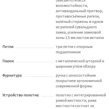
взломостойкости,
антивандальный притвор,
противосъёмные ригели,
калёный стержень в одном
из ригелей сувальдного
замка, усиление замковой
зоны 1.5 мм листом металла
Петли:
три петли с опорным
подшипником
Глазок:
с металлической шторкой и
широким углом обзора
Фурнитура:
ручка с износостойким
покрытием эргономичной
современной формы
Устройство полотна:
полотно с интегрированной
рамой жесткости, рама
жесткости состоит из