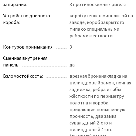
запирания:
3 противосъёмных ригеля
Устройство дверного
короб утеплён минплитой на
короба:
заводе, короб закрытого
типа со специальными
рёбрами жёсткости
Контуров примыкания:
3
Сменная внутренняя
панель:
да
Взломостойкость:
врезная броненакладка на
цилиндровый замок, ночная
задвижка, рёбра и гибы
жёсткости по периметру
полотна и короба,
придающие повышенную
прочность, два замка
сувальдный 2-ого и
цилиндровый 4-ого
(высшего) класса