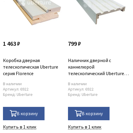
1 463 ₽
799 ₽
Коробка дверная
Наличник дверной с
телескопическая Uberture
каннелюрой
серия Florence
телескопический Uberture
серия Florence
В наличии
В наличии
Артикул:
6922
Артикул:
6922
Бренд:
Uberture
Бренд:
Uberture
В корзину
В корзину
Купить в 1 клик
Купить в 1 клик