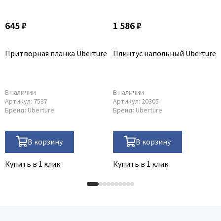
645 ₽
1 586 ₽
Притворная планка Uberture
Плинтус напольный Uberture
В наличии
В наличии
Артикул:
7537
Артикул:
20305
Бренд:
Uberture
Бренд:
Uberture
В корзину
В корзину
Купить в 1 клик
Купить в 1 клик