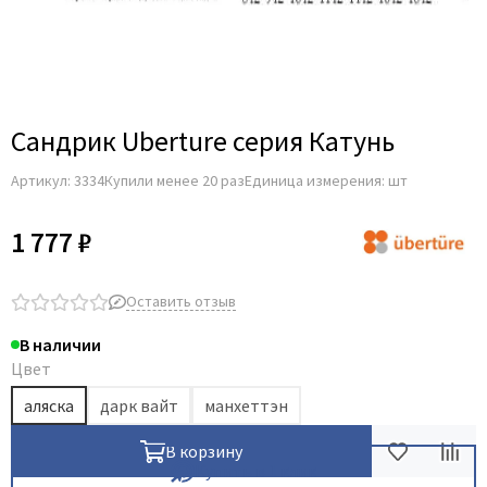
Profil Doors
Profilo Porte
Uberture
Владимирский погонаж
Сандрик Uberture серия Катунь
Погонаж экошпон Zadoor
Артикул:
3334
Купили менее 20 раз
Единица измерения: шт
1 777 ₽
Оставить отзыв
В наличии
Цвет
аляска
дарк вайт
манхеттэн
В корзину
Купить в 1 клик