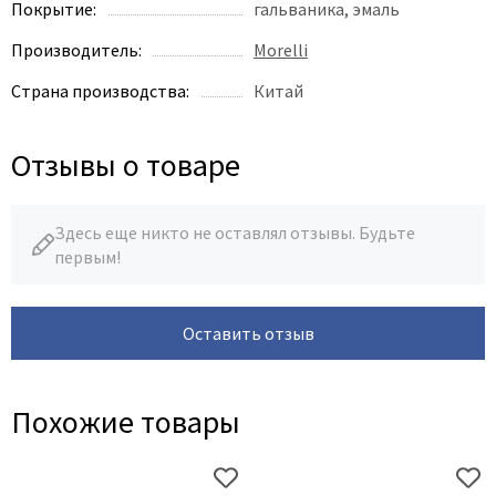
Legend
Покрытие:
гальваника, эмаль
LiGa
Производитель:
Morelli
Line Doors
Страна производства:
Китай
Lockstyle
Luxor
Отзывы о товаре
Miksal
Milyana
Здесь еще никто не оставлял отзывы. Будьте
Morelli
первым!
Ofram
Optima Porte
Оставить отзыв
Oro - Oro
Philips
Porta Di Parma
Похожие товары
Porte Vista
Portika