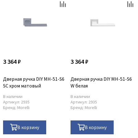
Poseidon
Profil Doors
Profilo Porte
Protector
Regidoors
STR
Torex
3 364 ₽
3 364 ₽
Tupai
Uberture
Дверная ручка DIY MH-51-S6
Дверная ручка DIY MH-51-S6
Valcomp
SC хром матовый
W белая
Venezia Unique
В наличии
В наличии
Артикул:
2935
Артикул:
2935
Verum
Бренд:
Morelli
Бренд:
Morelli
Viporte
Zadoor
В корзину
В корзину