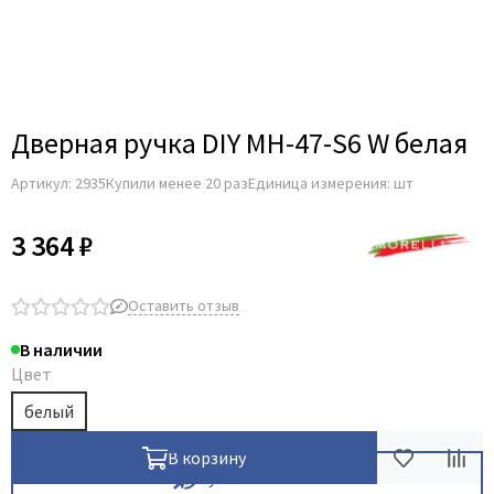
Adden Bau
AGB
Albero
Aldeghi Luigi
Дверная ручка DIY MH-47-S6 W белая
Alvero
Артикул:
2935
Купили менее 20 раз
Единица измерения: шт
Archie
Armadillo
3 364 ₽
Aurum Doors
Belwooddoors
Оставить отзыв
Bravo
В наличии
Brandoors
Цвет
Bussare
белый
Comaglio
В корзину
Comit
Купить в 1 клик
Covali