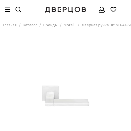
Бренды
Все товары
Главная
Каталог
Бренды
Morelli
Дверная ручка DIY MH-47-S
АКМА
АСД
Владимирские двери
Дверцов
Дворецкий
Мариам
ОКА
Покрова
Сити Дорс
Текона
Ульяновские
Шейл Дорс