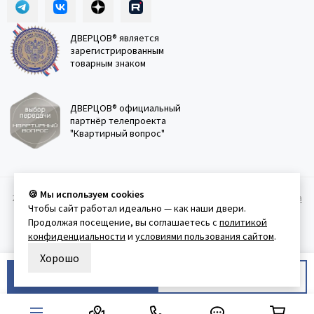
ДВЕРЦОВ® является
зарегистрированным
товарным знаком
ДВЕРЦОВ® официальный
партнёр телепроекта
"Квартирный вопрос"
🍪 Мы используем cookies
2011-2026 © Дверцов.
Карта сайта
Публичная оферта
Политика
Чтобы сайт работал идеально — как наши двери.
конфеденциальности
Условия использования сайта
Продолжая посещение, вы соглашаетесь с
политикой
конфиденциальности
и
условиями пользования сайтом
.
Хорошо
В корзину
Купить в 1 клик