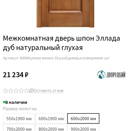
Adden Bau
AGB
Albero
Aldeghi Luigi
Межкомнатная дверь шпон Эллада
Alvero
дуб натуральный глухая
Archie
Артикул:
8690
Купили менее 20 раз
Единица измерения: шт
Armadillo
Aurum Doors
21 234 ₽
Belwooddoors
Bravo
Оставить отзыв
Brandoors
В наличии
Bussare
Размер полотна
Comaglio
550х1900 мм
600х1900 мм
600х2000 мм
Comit
700х2000 мм
800х2000 мм
900х2000 мм
Covali