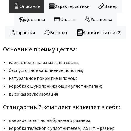
Legend
Описание
Характеристики
Замер
LiGa
Line Doors
Доставка
Оплата
Установка
Lockstyle
Гарантия
Возврат
Акции и статьи (2)
Luxor
Miksal
Основные преимущества:
Milyana
Morelli
каркас полотна из массива сосны;
беспустотное заполнение полотна;
Ofram
натуральное покрытие шпоном;
Optima Porte
коробка с шумопонижающим уплотнителем;
Oro - Oro
высокая звукоизоляция.
Philips
Porta Di Parma
Стандартный комплект включает в себя:
Porte Vista
дверное полотно выбранного размера;
Portika
коробка телескоп с уплотнителем, 2,5 шт. - размер