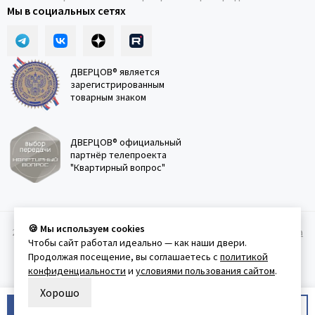
Мы в социальных сетях
ДВЕРЦОВ® является
зарегистрированным
товарным знаком
ДВЕРЦОВ® официальный
партнёр телепроекта
"Квартирный вопрос"
🍪 Мы используем cookies
2011-2026 © Дверцов.
Карта сайта
Публичная оферта
Политика
Чтобы сайт работал идеально — как наши двери.
конфеденциальности
Условия использования сайта
Продолжая посещение, вы соглашаетесь с
политикой
конфиденциальности
и
условиями пользования сайтом
.
Хорошо
В корзину
Купить в 1 клик