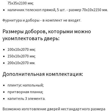
Poseidon
75x35x2100 мм;
Profil Doors
наличник телескоп прямой, 5 шт. - размер 70x10x2150 мм.
Profilo Porte
Фурнитура и доборы - в комплект не входят.
Protector
Размеры доборов, которыми можно
Regidoors
укомплектовать дверь:
STR
Torex
100х10х2070 мм;
Tupai
150х10х2070 мм;
Uberture
200х10х2070 мм.
Valcomp
Дополнительная комплектация:
Venezia Unique
Verum
плинтус напольный;
Viporte
притворная планка;
Zadoor
капитель 3 элемента.
Возможно изготовление дверей нестандартного размера