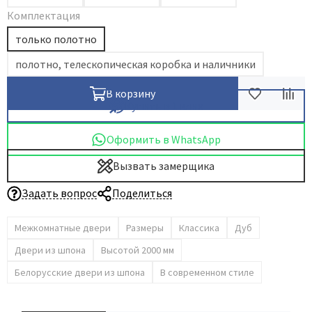
Комплектация
Dircode
только полотно
Eclisse
El Porta
полотно, телескопическая коробка и наличники
Fantom
В корзину
Fimet
Купить в 1 клик
Fratelli Cattini
Оформить в WhatsApp
Fuaro
Вызвать замерщика
GlassTur
Griffwerk
Задать вопрос
Поделиться
Hausdoors
Межкомнатные двери
Размеры
Классика
Дуб
HSU
Kapelli
Двери из шпона
Высотой 2000 мм
Krona Koblenz
Белорусские двери из шпона
В современном стиле
Komfort Doors