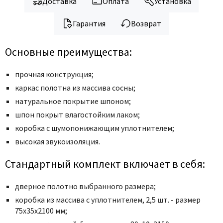
Legend
Доставка
Оплата
Установка
LiGa
Гарантия
Возврат
Line Doors
Lockstyle
Основные преимущества:
Luxor
прочная конструкция;
Miksal
каркас полотна из массива сосны;
Milyana
натуральное покрытие шпоном;
Morelli
шпон покрыт влагостойким лаком;
Ofram
коробка с шумопонижающим уплотнителем;
Optima Porte
высокая звукоизоляция.
Oro - Oro
Стандартный комплект включает в себя:
Philips
Porta Di Parma
дверное полотно выбранного размера;
Porte Vista
коробка из массива с уплотнителем, 2,5 шт. - размер
Portika
75x35x2100 мм;