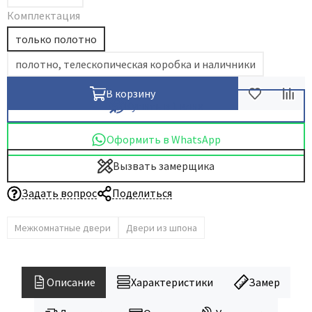
Комплектация
Dircode
только полотно
Eclisse
El Porta
полотно, телескопическая коробка и наличники
Fantom
В корзину
Fimet
Купить в 1 клик
Fratelli Cattini
Оформить в WhatsApp
Fuaro
Вызвать замерщика
GlassTur
Griffwerk
Задать вопрос
Поделиться
Hausdoors
Межкомнатные двери
Двери из шпона
HSU
Kapelli
Krona Koblenz
Описание
Характеристики
Замер
Komfort Doors