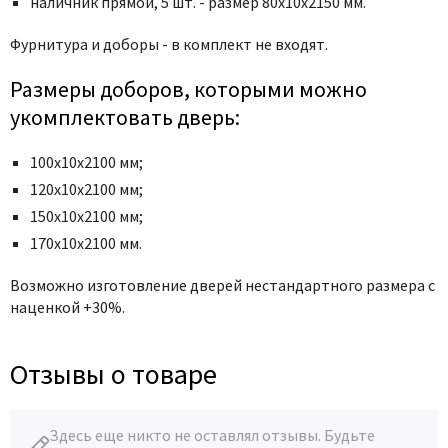
наличник прямой, 5 шт. - размер 80x10x2150 мм.
Poseidon
Profil Doors
Фурнитура и доборы - в комплект не входят.
Profilo Porte
Размеры доборов, которыми можно
Protector
укомплектовать дверь:
Regidoors
STR
100х10х2100 мм;
Torex
120х10х2100 мм;
Tupai
150х10х2100 мм;
170х10х2100 мм.
Uberture
Valcomp
Возможно изготовление дверей нестандартного размера с
Venezia Unique
наценкой +30%.
Verum
Viporte
Отзывы о товаре
Zadoor
Здесь еще никто не оставлял отзывы. Будьте