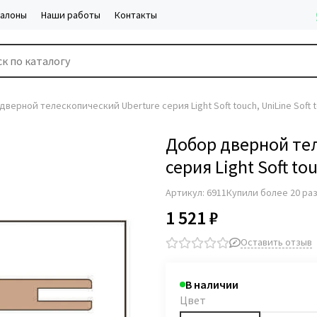
салоны
Наши работы
Контакты
верной телескопический Uberture серия Light Soft touch, UniLine Soft 
Добор дверной те
серия Light Soft to
Артикул:
6911
Купили более 20 ра
1 521 ₽
Оставить отзыв
В наличии
Цвет