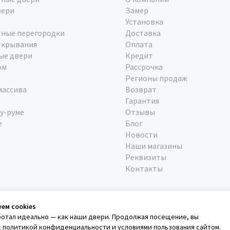
вери
Замер
Установка
ные перегородки
Доставка
ткрывания
Оплата
ые двери
Кредит
ом
Рассрочка
Регионы продаж
массива
Возврат
Гарантия
у-руме
Отзывы
е
Блог
Новости
Наши магазины
Реквизиты
Контакты
уем cookies
ботал идеально — как наши двери. Продолжая посещение, вы
с
политикой конфиденциальности
и
условиями пользования сайтом
.