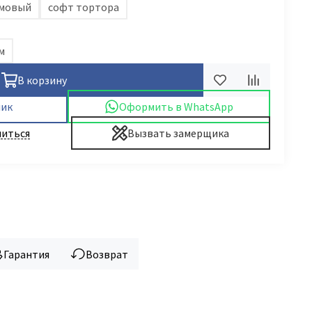
емовый
софт тортора
м
В корзину
лик
Оформить в WhatsApp
иться
Вызвать замерщика
Гарантия
Возврат