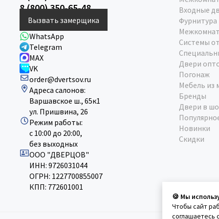
8 (800) 350-65-48
Входные д
Вызвать замерщика
Фурнитура
Межкомнат
WhatsApp
Системы о
Telegram
Специальн
MAX
Двери опт
VK
Погонаж
order@dvertsov.ru
Мебель из 
Адреса салонов:
Бренды
Варшавское ш., 65к1
Двери в шо
ул. Пришвина, 26
Популярно
Режим работы:
Новинки
с 10:00 до 20:00,
Скидки
без выходных
ООО "ДВЕРЦОВ"
ИНН: 9726031044
ОГРН: 1227700855007
КПП: 772601001
🍪 Мы использ
Чтобы сайт ра
соглашаетесь 