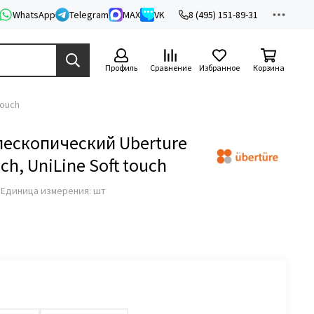
WhatsApp
Telegram
MAX
VK
8 (495) 151-89-31
Профиль
Сравнение
Избранное
Корзина
touch
лескопический Uberture
uch, UniLine Soft touch
з
Единица измерения: шт