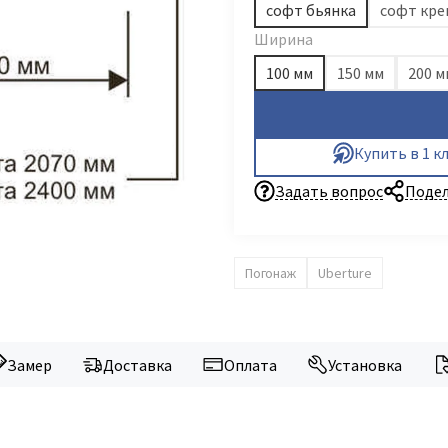
софт бьянка
софт кр
Ширина
100 мм
150 мм
200 м
Купить в 1 к
Задать вопрос
Подел
Погонаж
Uberture
Замер
Доставка
Оплата
Установка