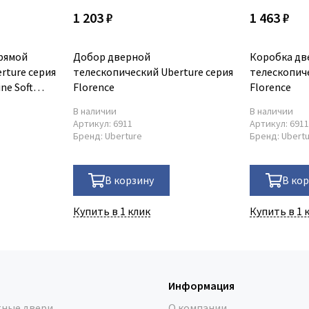
1 203 ₽
1 463 ₽
рямой
Добор дверной
Коробка дв
rture серия
телескопический Uberture серия
телескопиче
ine Soft
Florence
Florence
В наличии
В наличии
Артикул:
6911
Артикул:
691
Бренд:
Uberture
Бренд:
Ubert
В корзину
В ко
Купить в 1 клик
Купить в 1 
Информация
ные двери
О компании