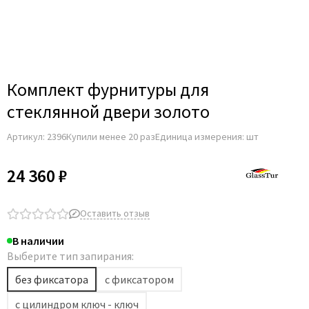
Для строительных дверей
Итальянская
СКУД на дверь
Комплект фурнитуры для
стеклянной двери золото
Артикул:
2396
Купили менее 20 раз
Единица измерения: шт
24 360 ₽
Оставить отзыв
В наличии
Выберите тип запирания:
без фиксатора
с фиксатором
с цилиндром ключ - ключ