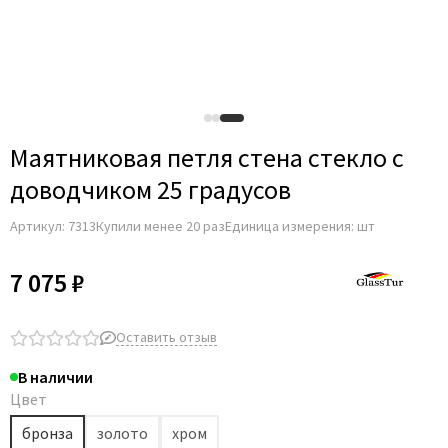
Для строительных дверей
Итальянская
СКУД на дверь
Маятниковая петля стена стекло с
доводчиком 25 градусов
Артикул:
7313
Купили менее 20 раз
Единица измерения: шт
7 075 ₽
Оставить отзыв
В наличии
Цвет
бронза
золото
хром