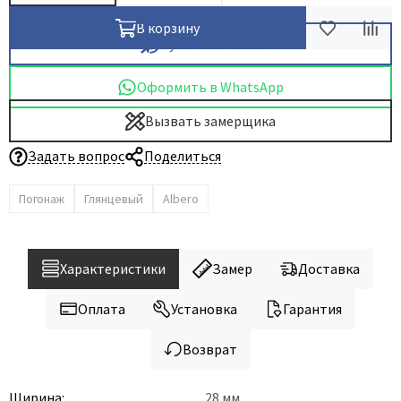
В корзину
Купить в 1 клик
Оформить в WhatsApp
Вызвать замерщика
Задать вопрос
Поделиться
Погонаж
Глянцевый
Albero
Характеристики
Замер
Доставка
Оплата
Установка
Гарантия
Возврат
Ширина:
28 мм