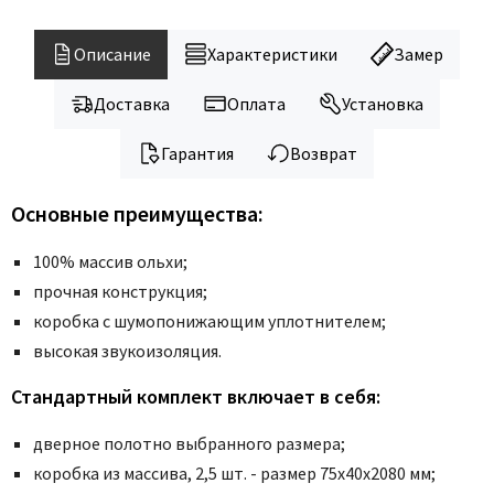
Legend
LiGa
Описание
Характеристики
Замер
Line Doors
Lockstyle
Доставка
Оплата
Установка
Luxor
Гарантия
Возврат
Miksal
Milyana
Основные преимущества:
Morelli
100% массив ольхи;
Ofram
прочная конструкция;
Optima Porte
коробка с шумопонижающим уплотнителем;
Oro - Oro
высокая звукоизоляция.
Philips
Стандартный комплект включает в себя:
Porta Di Parma
Porte Vista
дверное полотно выбранного размера;
Portika
коробка из массива, 2,5 шт. - размер 75x40x2080 мм;