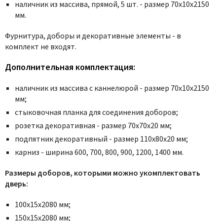
Poseidon
наличник из массива, прямой, 5 шт. - размер 70x10x2150
мм.
Profil Doors
Profilo Porte
Фурнитура, доборы и декоративные элементы - в
Protector
комплект не входят.
Regidoors
Дополнительная комплектация:
STR
наличник из массива с каннелюрой - размер 70х10х2150
Torex
мм;
Tupai
стыковочная планка для соединения доборов;
Uberture
розетка декоративная - размер 70х70х20 мм;
Valcomp
подпятник декоративный - размер 110х80х20 мм;
Venezia Unique
карниз - ширина 600, 700, 800, 900, 1200, 1400 мм.
Verum
Размеры доборов, которыми можно укомплектовать
Viporte
дверь:
Zadoor
100х15х2080 мм;
150х15х2080 мм;