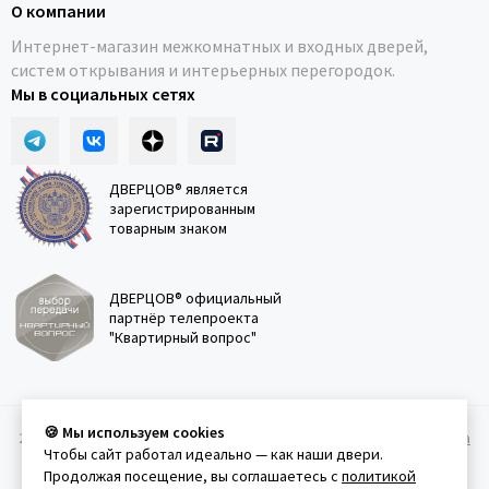
О компании
Интернет-магазин межкомнатных и входных дверей,
систем открывания и интерьерных перегородок.
Мы в социальных сетях
ДВЕРЦОВ® является
зарегистрированным
товарным знаком
ДВЕРЦОВ® официальный
партнёр телепроекта
"Квартирный вопрос"
🍪 Мы используем cookies
2011-2026 © Дверцов.
Карта сайта
Публичная оферта
Политика
Чтобы сайт работал идеально — как наши двери.
конфеденциальности
Условия использования сайта
Продолжая посещение, вы соглашаетесь с
политикой