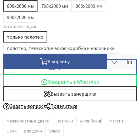
600х2000 мм
700х2000 мм
800х2000 мм
Dircode
900х2000 мм
Eclisse
Комплектация
El Porta
только полотно
Fantom
Fimet
полотно, телескопическая коробка и наличники
Fratelli Cattini
В корзину
Fuaro
Купить в 1 клик
GlassTur
Оформить в WhatsApp
Griffwerk
Hausdoors
Вызвать замерщика
HSU
Задать вопрос
Поделиться
Kapelli
Межкомнатные двери
Новинки
Английский
Массив
Krona Koblenz
Komfort Doors
Орех
Для дачи
Ольха