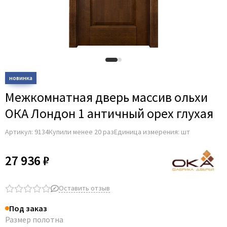
Adden Bau
AGB
Albero
Aldeghi Luigi
Alvero
Archie
Межкомнатная дверь массив ольхи
Armadillo
ОКА Лондон 1 античный орех глухая
Aurum Doors
Артикул:
9134
Купили менее 20 раз
Единица измерения: шт
Belwooddoors
Bravo
27 936 ₽
Brandoors
Bussare
Оставить отзыв
Comaglio
Под заказ
Comit
Размер полотна
Covali