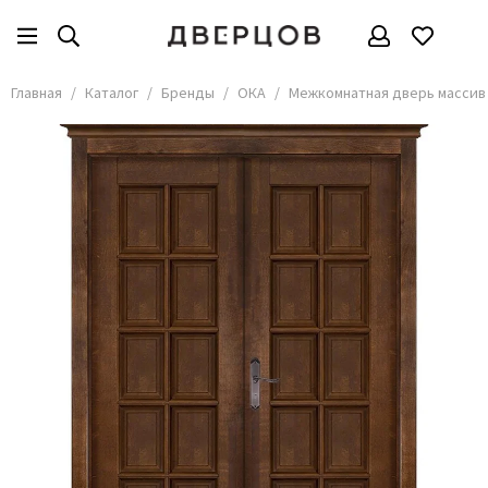
Бренды
Все товары
Главная
Каталог
Бренды
ОКА
Межкомнатная дверь массив 
АКМА
АСД
Владимирские двери
Дверцов
Дворецкий
Мариам
ОКА
Покрова
Сити Дорс
Текона
Ульяновские
Шейл Дорс