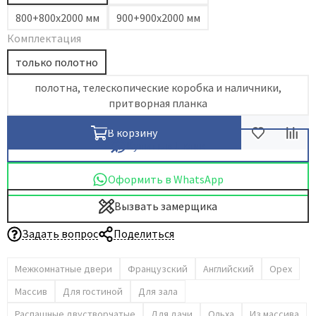
800+800х2000 мм
900+900х2000 мм
Dircode
Комплектация
Eclisse
только полотно
El Porta
Fantom
полотна, телескопические коробка и наличники,
притворная планка
Fimet
Fratelli Cattini
В корзину
Купить в 1 клик
Fuaro
GlassTur
Оформить в WhatsApp
Griffwerk
Вызвать замерщика
Hausdoors
HSU
Задать вопрос
Поделиться
Kapelli
Межкомнатные двери
Французский
Английский
Орех
Krona Koblenz
Массив
Для гостиной
Для зала
Komfort Doors
Распашные двустворчатые
Для дачи
Ольха
Из массива