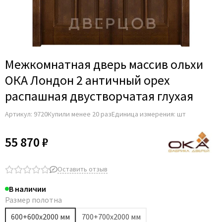
Adden Bau
AGB
Albero
Aldeghi Luigi
Межкомнатная дверь массив ольхи
Alvero
ОКА Лондон 2 античный орех
Archie
распашная двустворчатая глухая
Armadillo
Артикул:
9720
Купили менее 20 раз
Единица измерения: шт
Aurum Doors
Belwooddoors
55 870 ₽
Bravo
Brandoors
Оставить отзыв
Bussare
В наличии
Comaglio
Размер полотна
Comit
600+600х2000 мм
700+700х2000 мм
Covali