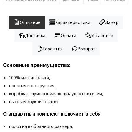
Legend
LiGa
Line Doors
Описание
Характеристики
Замер
Lockstyle
Доставка
Оплата
Установка
Luxor
Miksal
Гарантия
Возврат
Milyana
Morelli
Основные преимущества:
Ofram
100% массив ольхи;
Optima Porte
прочная конструкция;
Oro - Oro
коробка с шумопонижающим уплотнителем;
Philips
высокая звукоизоляция.
Porta Di Parma
Стандартный комплект включает в себя:
Porte Vista
Portika
полотна выбранного размера;