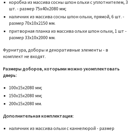
Poseidon
коробка из массива сосны шпон ольхи с уплотнителем, 3
шт. - размер 75x40x2080 мм;
Profil Doors
наличник из массива сосны шпон ольхи, прямой, 6 шт. -
Profilo Porte
размер 70x10x2150 мм.
Protector
притворная планка из массива ольхи шпон ольхи, 1 шт -
Regidoors
размер 33х10х2000 мм.
STR
Фурнитура,
доборы и декоративные элементы - в
Torex
комплект не входят.
Tupai
Размеры доборов, которыми можно укомплектовать
Uberture
дверь:
Valcomp
100х15х2080 мм;
Venezia Unique
150х15х2080 мм;
Verum
200х15х2080 мм.
Viporte
Дополнительная комплектация:
Zadoor
наличник из массива ольхи с каннелюрой - размер