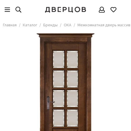
Бренды
Все товары
Главная
Каталог
Бренды
ОКА
Межкомнатная дверь массив 
АКМА
АСД
Владимирские двери
Дверцов
Дворецкий
Мариам
ОКА
Покрова
Сити Дорс
Текона
Ульяновские
Шейл Дорс