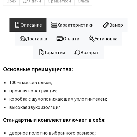
Legend
Орех
Для дачи
С решеткой
Ольха
LiGa
Line Doors
Описание
Характеристики
Замер
Lockstyle
Luxor
Доставка
Оплата
Установка
Miksal
Гарантия
Возврат
Milyana
Morelli
Основные преимущества:
Ofram
100% массив ольхи;
Optima Porte
прочная конструкция;
Oro - Oro
коробка с шумопонижающим уплотнителем;
Philips
высокая звукоизоляция.
Porta Di Parma
Стандартный комплект включает в себя:
Porte Vista
Portika
дверное полотно выбранного размера;