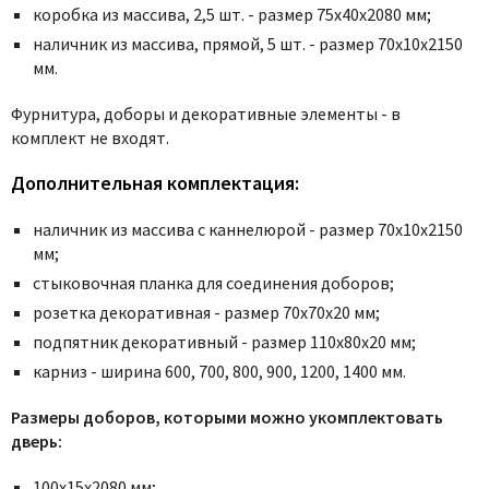
Poseidon
коробка из массива, 2,5 шт. - размер 75x40x2080 мм;
Profil Doors
наличник из массива, прямой, 5 шт. - размер 70x10x2150
мм.
Profilo Porte
Protector
Фурнитура, доборы и декоративные элементы - в
Regidoors
комплект не входят.
STR
Дополнительная комплектация:
Torex
наличник из массива с каннелюрой - размер 70х10х2150
Tupai
мм;
Uberture
стыковочная планка для соединения доборов;
Valcomp
розетка декоративная - размер 70х70х20 мм;
Venezia Unique
подпятник декоративный - размер 110х80х20 мм;
Verum
карниз - ширина 600, 700, 800, 900, 1200, 1400 мм.
Viporte
Размеры доборов, которыми можно укомплектовать
Zadoor
дверь:
100х15х2080 мм;