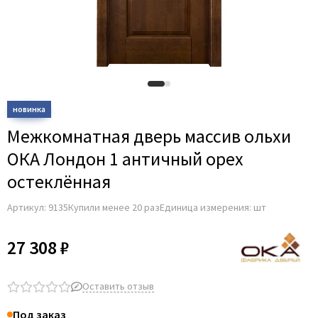
Adden Bau
AGB
Albero
Aldeghi Luigi
Alvero
Archie
Межкомнатная дверь массив ольхи
Armadillo
ОКА Лондон 1 античный орех
Aurum Doors
остеклённая
Belwooddoors
Артикул:
9135
Купили менее 20 раз
Единица измерения: шт
Bravo
Brandoors
27 308 ₽
Bussare
Comaglio
Оставить отзыв
Comit
Под заказ
Covali