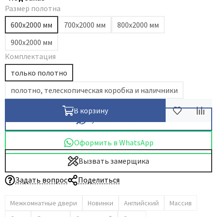
Размер полотна
Dircode
600х2000 мм
700х2000 мм
800х2000 мм
Eclisse
900х2000 мм
El Porta
Комплектация
Fantom
Fimet
только полотно
Fratelli Cattini
полотно, телескопическая коробка и наличники
Fuaro
В корзину
GlassTur
Купить в 1 клик
Griffwerk
Оформить в WhatsApp
Hausdoors
HSU
Вызвать замерщика
Kapelli
Задать вопрос
Поделиться
Krona Koblenz
Komfort Doors
Межкомнатные двери
Новинки
Английский
Массив