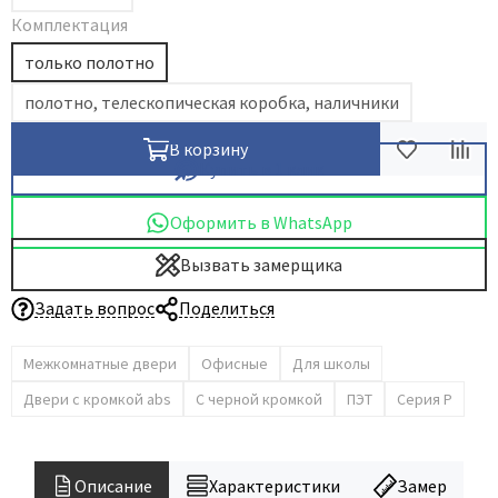
Комплектация
только полотно
полотно, телескопическая коробка, наличники
В корзину
Купить в 1 клик
Оформить в WhatsApp
Вызвать замерщика
Задать вопрос
Поделиться
Межкомнатные двери
Офисные
Для школы
Двери с кромкой abs
С черной кромкой
ПЭТ
Серия P
Описание
Характеристики
Замер