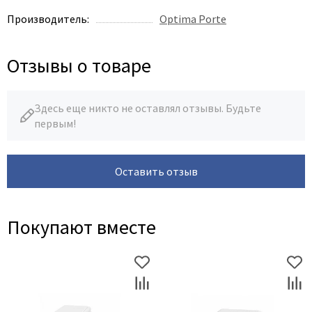
Poseidon
Производитель:
Optima Porte
Profil Doors
Profilo Porte
Отзывы о товаре
Protector
Regidoors
STR
Здесь еще никто не оставлял отзывы. Будьте
первым!
Torex
Tupai
Uberture
Оставить отзыв
Valcomp
Venezia Unique
Покупают вместе
Verum
Viporte
Zadoor