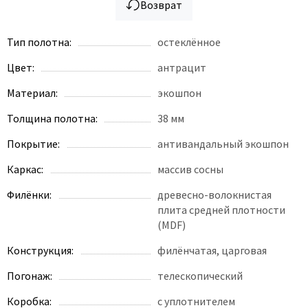
Legend
Возврат
LiGa
Тип полотна:
остеклённое
Line Doors
Lockstyle
Цвет:
антрацит
Luxor
Материал:
экошпон
Miksal
Толщина полотна:
38 мм
Milyana
Покрытие:
антивандальный экошпон
Morelli
Ofram
Каркас:
массив сосны
Optima Porte
Филёнки:
древесно-волокнистая
Oro - Oro
плита средней плотности
(MDF)
Philips
Porta Di Parma
Конструкция:
филёнчатая, царговая
Porte Vista
Погонаж:
телескопический
Portika
Коробка:
с уплотнителем