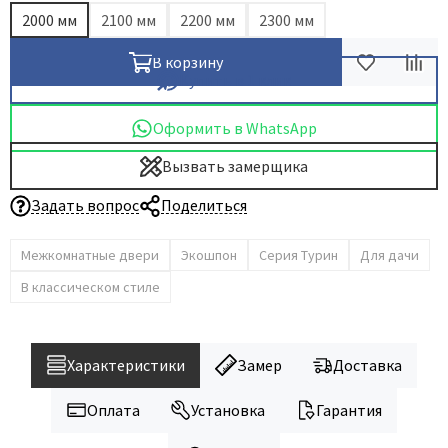
2000 мм
2100 мм
2200 мм
2300 мм
Dircode
Eclisse
В корзину
Купить в 1 клик
El Porta
Fantom
Оформить в WhatsApp
Fimet
Вызвать замерщика
Fratelli Cattini
Задать вопрос
Поделиться
Fuaro
GlassTur
Межкомнатные двери
Экошпон
Серия Турин
Для дачи
Griffwerk
В классическом стиле
Hausdoors
HSU
Kapelli
Характеристики
Замер
Доставка
Krona Koblenz
Оплата
Установка
Гарантия
Komfort Doors