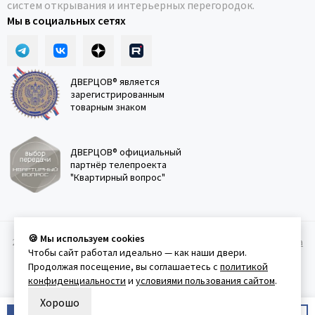
систем открывания и интерьерных перегородок.
Мы в социальных сетях
ДВЕРЦОВ® является
зарегистрированным
товарным знаком
ДВЕРЦОВ® официальный
партнёр телепроекта
"Квартирный вопрос"
🍪 Мы используем cookies
2011-2026 © Дверцов.
Карта сайта
Публичная оферта
Политика
Чтобы сайт работал идеально — как наши двери.
конфеденциальности
Условия использования сайта
Продолжая посещение, вы соглашаетесь с
политикой
конфиденциальности
и
условиями пользования сайтом
.
Хорошо