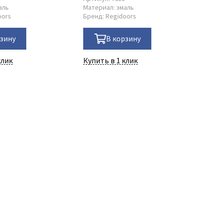
аль
Материал:
эмаль
Ма
oors
Бренд:
Regidoors
Бр
рзину
В корзину
клик
Купить в 1 клик
Ку