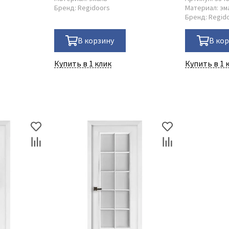
Бренд:
Regidoors
Материал:
эм
Бренд:
Regid
В корзину
В ко
Купить в 1 клик
Купить в 1 