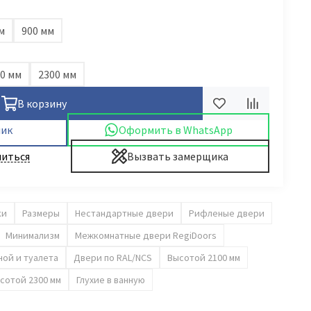
м
900 мм
0 мм
2300 мм
В корзину
лик
Оформить в WhatsApp
иться
Вызвать замерщика
ки
Размеры
Нестандартные двери
Рифленые двери
Минимализм
Межкомнатные двери RegiDoors
ной и туалета
Двери по RAL/NCS
Высотой 2100 мм
сотой 2300 мм
Глухие в ванную