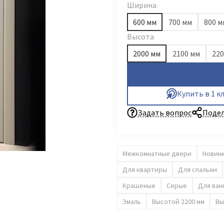
Ширина
600 мм
700 мм
800 м
Высота
2000 мм
2100 мм
220
Купить в 1 к
Задать вопрос
Подел
Межкомнатные двери
Новин
Для квартиры
Для спальни
Крашеные
Серые
Для ван
Эмаль
Высотой 2200 мм
Вы