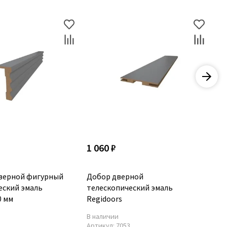
1 060 ₽
74
верной фигурный
Добор дверной
Пр
еский эмаль
телескопический эмаль
эм
0 мм
Regidoors
В наличии
В 
6
Артикул:
7053
Ар