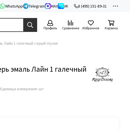
WhatsApp
Telegram
MAX
VK
8 (495) 151-89-31
Профиль
Сравнение
Избранное
Корзина
ь Лайн 1 галечный серый глухая
рь эмаль Лайн 1 галечный
з
Единица измерения: шт