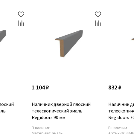
1 104 ₽
832 ₽
лоский
Наличник дверной плоский
Наличник д
аль
телескопический эмаль
телескопич
Regidoors 90 мм
Regidoors 7
В наличии
В наличии
Материал:
эмаль
Артикул:
334