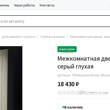
салоны
Наши работы
Контакты
Для ванной и туалета
Глухие в ванную
Межкомнатная дверь эмал
Межкомнатная две
серый глухая
Артикул:
7053
Купили более 40 ра
18 430 ₽
Оставить отзыв
В наличии