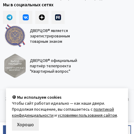
Мы в социальных сетях
ДВЕРЦОВ® является
зарегистрированным
товарным знаком
ДВЕРЦОВ® официальный
партнёр телепроекта
"Квартирный вопрос"
🍪 Мы используем cookies
2011-2026 © Дверцов.
Карта сайта
Публичная оферта
Политика
Чтобы сайт работал идеально — как наши двери.
конфеденциальности
Условия использования сайта
Продолжая посещение, вы соглашаетесь с
политикой
конфиденциальности
и
условиями пользования сайтом
.
Хорошо
В корзину
Купить в 1 клик