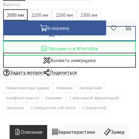
Высота
2000 мм
2100 мм
2200 мм
2300 мм
В корзину
Купить в 1 клик
Оформить в WhatsApp
Вызвать замерщика
Задать вопрос
Поделиться
Межкомнатные двери
Новинки
Английский
Комфорт-класса
Керамик
С врезанной фурнитурой
Экошпон
С покрытием soft-touch
С решеткой
Описание
Характеристики
Замер