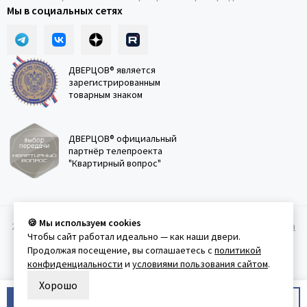
Мы в социальных сетях
ДВЕРЦОВ® является
зарегистрированным
товарным знаком
ДВЕРЦОВ® официальный
партнёр телепроекта
"Квартирный вопрос"
🍪 Мы используем cookies
2011-2026 © Дверцов.
Карта сайта
Публичная оферта
Политика
Чтобы сайт работал идеально — как наши двери.
конфеденциальности
Условия использования сайта
Продолжая посещение, вы соглашаетесь с
политикой
конфиденциальности
и
условиями пользования сайтом
.
Хорошо
В корзину
Купить в 1 клик