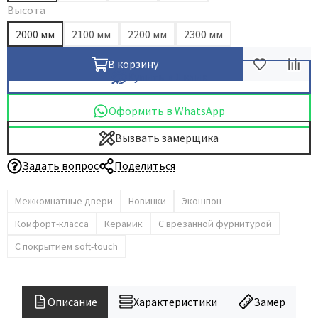
Высота
2000 мм
2100 мм
2200 мм
2300 мм
В корзину
Купить в 1 клик
Оформить в WhatsApp
Вызвать замерщика
Задать вопрос
Поделиться
Межкомнатные двери
Новинки
Экошпон
Комфорт-класса
Керамик
С врезанной фурнитурой
С покрытием soft-touch
Описание
Характеристики
Замер