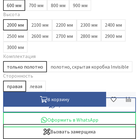
600 мм
700 мм
800 мм
900 мм
Dircode
Высота
Eclisse
2000 мм
2100 мм
2200 мм
2300 мм
2400 мм
El Porta
2500 мм
2600 мм
2700 мм
2800 мм
2900 мм
Fantom
Fimet
3000 мм
Fratelli Cattini
Комплектация
Fuaro
только полотно
полотно, скрытая коробка Invisible
GlassTur
Сторонность
Griffwerk
правая
левая
Hausdoors
В корзину
HSU
Купить в 1 клик
Kapelli
Оформить в WhatsApp
Krona Koblenz
Komfort Doors
Вызвать замерщика