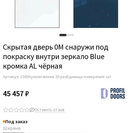
Adden Bau
Серия 0PE
AGB
Серия 0PA
Albero
Серия AG
Aldeghi Luigi
Фурнитура
Alvero
Скрытая дверь 0M снаружи под
Archie
покраску внутри зеркало Blue
Armadillo
кромка AL чёрная
Aurum Doors
Артикул:
1565
Купили менее 20 раз
Единица измерения: шт
Belwooddoors
Bravo
45 457 ₽
Brandoors
Bussare
Оставить отзыв
Comaglio
Под заказ
Comit
Ширина
Covali