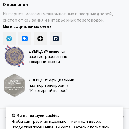
О компании
Интернет-магазин межкомнатных и входных дверей,
систем открывания и интерьерных перегородок.
Мы в социальных сетях
ДВЕРЦОВ® является
зарегистрированным
товарным знаком
ДВЕРЦОВ® официальный
партнёр телепроекта
"Квартирный вопрос"
🍪 Мы используем cookies
2011-2026 © Дверцов.
Карта сайта
Публичная оферта
Политика
Чтобы сайт работал идеально — как наши двери.
конфеденциальности
Условия использования сайта
Продолжая посещение, вы соглашаетесь с
политикой