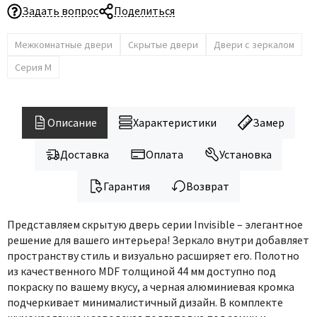
Legend
Задать вопрос
Поделиться
LiGa
Line Doors
Межкомнатные двери
Скрытые двери
Двери с зеркалом
Lockstyle
Серия M
Luxor
Miksal
Описание
Характеристики
Замер
Milyana
Morelli
Доставка
Оплата
Установка
Ofram
Гарантия
Возврат
Optima Porte
Oro - Oro
Представляем скрытую дверь серии Invisible – элегантное
Philips
решение для вашего интерьера! Зеркало внутри добавляет
пространству стиль и визуально расширяет его. Полотно
Porta Di Parma
из качественного MDF толщиной 44 мм доступно под
Porte Vista
покраску по вашему вкусу, а черная алюминиевая кромка
Portika
подчеркивает минималистичный дизайн. В комплекте