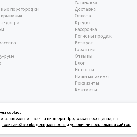
Установка
ные перегородки
Доставка
ткрывания
Оплата
ые двери
Кредит
ом
Рассрочка
Регионы продаж
массива
Возврат
Гарантия
у-руме
Отзывы
е
Блог
Новости
Наши магазины
Реквизиты
Контакты
уем cookies
ботал идеально — как наши двери. Продолжая посещение, вы
с
политикой конфиденциальности
и
условиями пользования сайтом
.
а конфеденциальности
Условия использования сайта