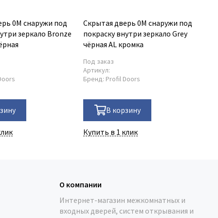
ерь 0M снаружи под
Скрытая дверь 0M снаружи под
Ск
утри зеркало Bronze
покраску внутри зеркало Grey
по
ёрная
чёрная AL кромка
кр
Под заказ
По
Артикул:
Ар
 Doors
Бренд:
Profil Doors
Бр
рзину
В корзину
клик
Купить в 1 клик
Ку
О компании
Интернет-магазин межкомнатных и
входных дверей, систем открывания и