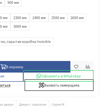
м
900 мм
0 мм
2300 мм
2400 мм
2500 мм
2600 мм
0 мм
3000 мм
но, скрытая коробка Invisible
В корзину
лик
Оформить в WhatsApp
иться
Вызвать замерщика
ые двери
Двери с зеркалом
Серия M