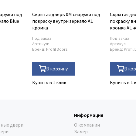
наружи под
Скрытая дверь 0M снаружи под
Скрытая дв
кало Blue
покраску внутри зеркало AL
покраску вн
кромка
кромка AL ч
Под заказ
Под заказ
Артикул:
Артикул:
Бренд:
Profil Doors
Бренд:
Profil
В корзину
В ко
Купить в 1 клик
Купить в 1 
Информация
ные двери
О компании
вери
Замер