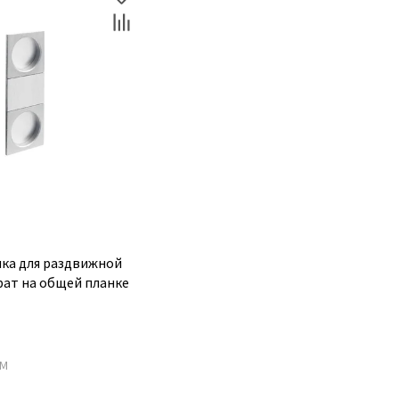
чка для раздвижной
рат на общей планке
АМ