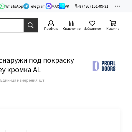
WhatsApp
Telegram
MAX
VK
8 (495) 151-89-31
Профиль
Сравнение
Избранное
Корзина
снаружи под покраску
ey кромка AL
з
Единица измерения: шт