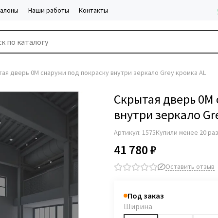
салоны
Наши работы
Контакты
ая дверь 0M снаружи под покраску внутри зеркало Grey кромка AL
Скрытая дверь 0M 
внутри зеркало Gr
Артикул:
1575
Купили менее 20 ра
41 780 ₽
Оставить отзыв
Под заказ
Ширина