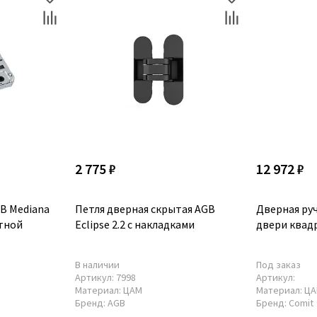
2 775 ₽
12 972 ₽
B Mediana
Петля дверная скрытая AGB
Дверная ру
етной
Eclipse 2.2 с накладками
двери квад
В наличии
Под заказ
Артикул:
7998
Артикул:
Материал:
ЦАМ
Материал:
Ц
Бренд:
AGB
Бренд:
Comit