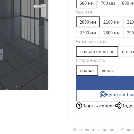
600 мм
700 мм
800 м
Высота
2000 мм
2100 мм
220
2700 мм
2800 мм
290
Комплектация
только полотно
полот
Сторонность
правая
левая
Купить в 1 к
Задать вопрос
Подел
Межкомнатные двери
Скрыт