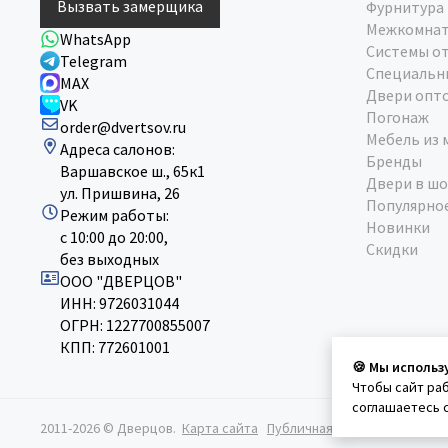
Вызвать замерщика
Фурнитура
Межкомнат
WhatsApp
Системы о
Telegram
Специальн
MAX
Двери опт
VK
Погонаж
order@dvertsov.ru
Мебель из 
Адреса салонов:
Бренды
Варшавское ш., 65к1
Двери в шо
ул. Пришвина, 26
Популярно
Режим работы:
Новинки
с 10:00 до 20:00,
Скидки
без выходных
ООО "ДВЕРЦОВ"
ИНН: 9726031044
ОГРН: 1227700855007
КПП: 772601001
🍪 Мы использ
Чтобы сайт ра
соглашаетесь 
2011-2026 © Дверцов.
Карта сайта
Публичная оферта
Политик