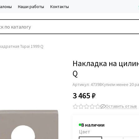
салоны
Наши работы
Контакты
адратная Tupai 1999 Q
Накладка на цилин
Q
Артикул:
47398
Купили менее 20 р
3 465 ₽
Оставить отзыв
В наличии
Цвет