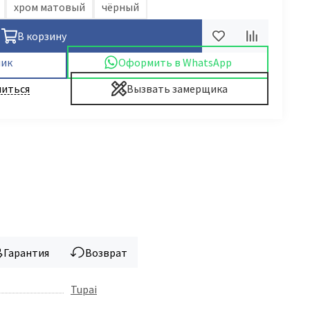
хром матовый
чёрный
В корзину
лик
Оформить в WhatsApp
иться
Вызвать замерщика
Гарантия
Возврат
Tupai