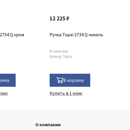
12 225 ₽
9 
 2734 Q хром
Ручка Tupai 2734 Q никель
Ру
В наличии
В 
Бренд:
Tupai
Ар
Бр
рзину
В корзину
клик
Купить в 1 клик
Ку
О компании