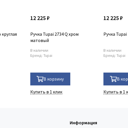
12 225 ₽
12 225 ₽
 круглая
Ручка Tupai 2734 Q хром
Ручка Tupai
матовый
В наличии
В наличии
Бренд:
Tupai
Бренд:
Tupai
В корзину
В ко
Купить в 1 клик
Купить в 1 
Информация