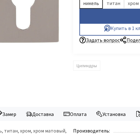
никель
титан
хром
Купить в 1 к
Задать вопрос
Подел
Цилиндры
Замер
Доставка
Оплата
Установка
ь, титан, хром, хром матовый,
Производитель: