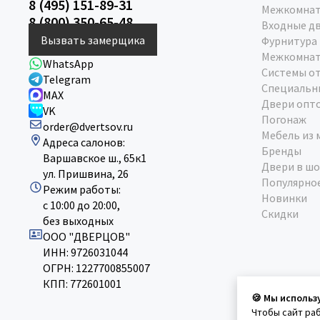
8 (495) 151-89-31
Межкомнат
8 (800) 350-65-48
Входные д
Вызвать замерщика
Фурнитура
Межкомнат
WhatsApp
Системы о
Telegram
Специальн
MAX
Двери опт
VK
Погонаж
order@dvertsov.ru
Мебель из 
Адреса салонов:
Бренды
Варшавское ш., 65к1
Двери в шо
ул. Пришвина, 26
Популярно
Режим работы:
Новинки
с 10:00 до 20:00,
Скидки
без выходных
ООО "ДВЕРЦОВ"
ИНН: 9726031044
ОГРН: 1227700855007
КПП: 772601001
🍪 Мы использ
Чтобы сайт ра