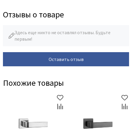
Legend
LiGa
Отзывы о товаре
Line Doors
Lockstyle
Здесь еще никто не оставлял отзывы. Будьте
Luxor
первым!
Miksal
Milyana
Оставить отзыв
Morelli
Ofram
Optima Porte
Похожие товары
Oro - Oro
Philips
Porta Di Parma
Porte Vista
Portika