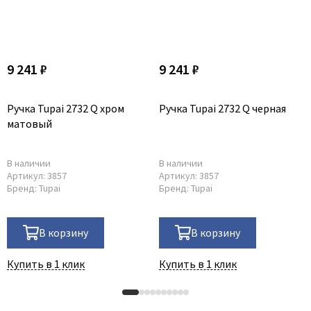
Poseidon
Profil Doors
Profilo Porte
Protector
9 241 ₽
9 241 ₽
Regidoors
STR
Ручка Tupai 2732 Q хром
Ручка Tupai 2732 Q черная
матовый
Torex
Tupai
В наличии
В наличии
Uberture
Артикул:
3857
Артикул:
3857
Бренд:
Tupai
Бренд:
Tupai
Valcomp
Venezia Unique
Verum
В корзину
В корзину
Viporte
Купить в 1 клик
Купить в 1 клик
Zadoor