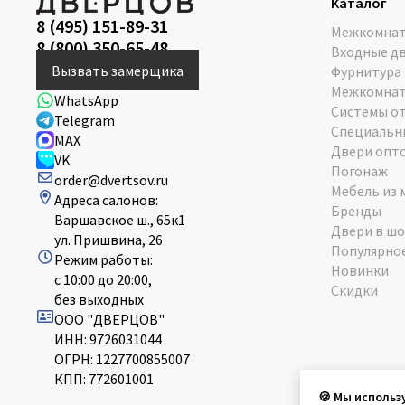
Каталог
8 (495) 151-89-31
Межкомнат
8 (800) 350-65-48
Входные д
Вызвать замерщика
Фурнитура
Межкомнат
WhatsApp
Системы о
Telegram
Специальн
MAX
Двери опт
VK
Погонаж
order@dvertsov.ru
Мебель из 
Адреса салонов:
Бренды
Варшавское ш., 65к1
Двери в шо
ул. Пришвина, 26
Популярно
Режим работы:
Новинки
с 10:00 до 20:00,
Скидки
без выходных
ООО "ДВЕРЦОВ"
ИНН: 9726031044
ОГРН: 1227700855007
КПП: 772601001
🍪 Мы использ