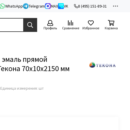
WhatsApp
Telegram
MAX
VK
8 (495) 151-89-31
Профиль
Сравнение
Избранное
Корзина
 эмаль прямой
Текона 70х10х2150 мм
з
Единица измерения: шт