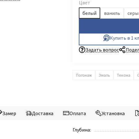
Цвет
белый
ваниль
серы
Купить в 1 к
Задать вопрос
Подел
Погонаж
Эмаль
Текона
Замер
Доставка
Оплата
Установка
Глубина: