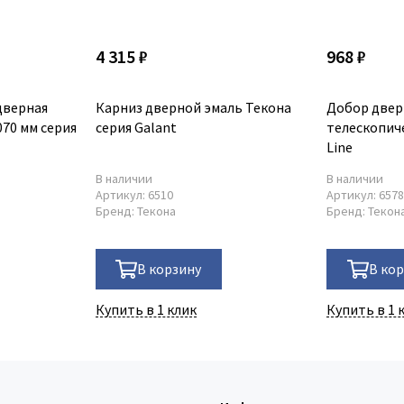
4 315 ₽
968 ₽
дверная
Карниз дверной эмаль Текона
Добор двер
070 мм серия
серия Galant
телескопич
Line
В наличии
В наличии
Артикул:
6510
Артикул:
657
Бренд:
Текона
Бренд:
Текон
В корзину
В ко
Купить в 1 клик
Купить в 1 