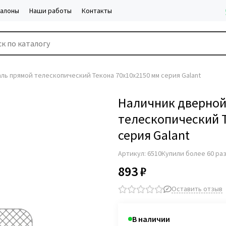
салоны
Наши работы
Контакты
ль прямой телескопический Текона 70х10х2150 мм серия Galant
Наличник дверной
телескопический 
серия Galant
Артикул:
6510
Купили более 60 ра
893 ₽
Оставить отзыв
В наличии