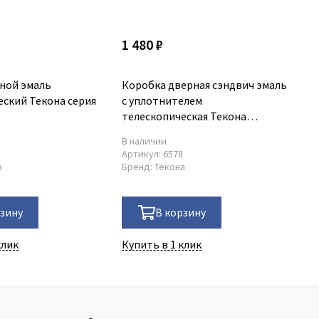
1 480 ₽
80
ной эмаль
Коробка дверная сэндвич эмаль
На
еский Текона серия
с уплотнителем
пр
телескопическая Текона
70
72х40х2070 мм серия Line
В наличии
В 
8
Артикул:
6578
Ар
а
Бренд:
Текона
Бр
рзину
В корзину
клик
Купить в 1 клик
Ку